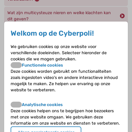
Wat zijn multicysteuze nieren en welke klachten kan
dit geven?
Welkom op de Cyberpoli!
Welke afwijkingen aan het opvangsysteem, ureters,
blaas en urethra kennen we?
We gebruiken cookies op onze website voor
verschillende doeleinden. Selecteer hieronder de
Geen antwoord op jouw vraag?
cookies die we mogen gebruiken.
Functionele cookies
Deze cookies worden gebruikt om functionaliteiten
Stel je vraag over Nieraandoeningen aan een
zoals ingesloten video's en andere interactieve inhoud
deskundige
mogelijk te maken. Ze helpen uw ervaring op onze
website te verbeteren.
Andere onderwerpen
Analytische cookies
Acute tubulusnecrose
Deze cookies helpen ons te begrijpen hoe bezoekers
met onze website omgaan. We gebruiken deze
informatie om onze website en diensten te verbeteren.
Algemeen