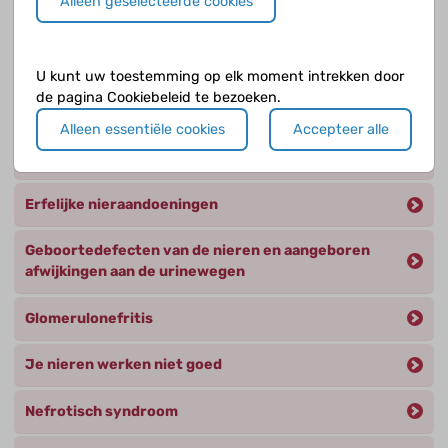
Alleen geselecteerde cookies
Andere oorzaken van nierbeschadiging
Beeldvorming van de nier en andere diagnostiek
U kunt uw toestemming op elk moment intrekken door
de pagina Cookiebeleid te bezoeken.
Behandeling
Alleen essentiële cookies
Accepteer alle
Chronische nierinsufficiëntie
Erfelijke nieraandoeningen
Geboortedefecten van de nieren en aangeboren
afwijkingen aan de urinewegen
Glomerulonefritis
Je nieren werken niet goed
Nefrotisch syndroom