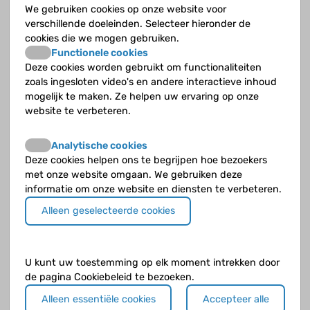
ontwikkeling (tijdens de zwangerschap) niet
We gebruiken cookies op onze website voor
verplaatst ook chronische nierinsufficiëntie
verschillende doeleinden. Selecteer hieronder de
veroorzaken?
cookies die we mogen gebruiken.
Functionele cookies
Deze cookies worden gebruikt om functionaliteiten
Kun je aangeboren afwijkingen aan de nieren en
zoals ingesloten video's en andere interactieve inhoud
urinewegen behandelen?
mogelijk te maken. Ze helpen uw ervaring op onze
website te verbeteren.
Wat is een hoefijzernier en hoevaak komt dit voor?
Analytische cookies
Wat is een UPJ-stenose en welke klachten kan het
Deze cookies helpen ons te begrijpen hoe bezoekers
geven?
met onze website omgaan. We gebruiken deze
informatie om onze website en diensten te verbeteren.
Wat is een ureterduplicatie of dubbelsysteem en
welke klachten kan dit geven?
Alleen geselecteerde cookies
Wat is nieragenesie, hoe vaak komt het voor en welke
klachten kan dit geven?
U kunt uw toestemming op elk moment intrekken door
de pagina Cookiebeleid te bezoeken.
Wat is nierdysplasie en welke klachten kan dit geven?
Alleen essentiële cookies
Accepteer alle