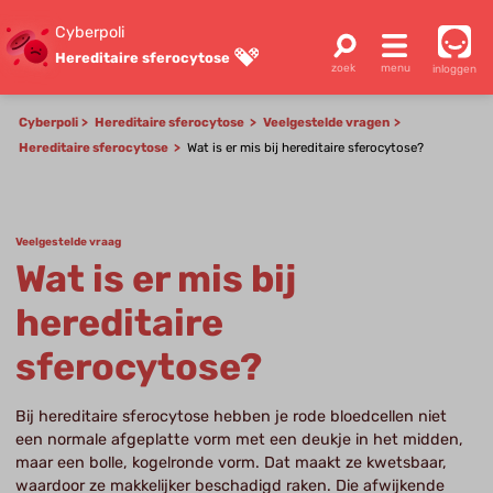
Cyberpoli
Hereditaire sferocytose
inloggen
Cyberpoli
Hereditaire sferocytose
Veelgestelde vragen
Hereditaire sferocytose
Wat is er mis bij hereditaire sferocytose?
Veelgestelde vraag
Wat is er mis bij
hereditaire
sferocytose?
Bij hereditaire sferocytose hebben je rode bloedcellen niet
een normale afgeplatte vorm met een deukje in het midden,
maar een bolle, kogelronde vorm. Dat maakt ze kwetsbaar,
waardoor ze makkelijker beschadigd raken. Die afwijkende