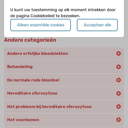
Wat is er mis bij hereditaire sferocytose?
U kunt uw toestemming op elk moment intrekken door
Wat is hereditaire sferocytose?
de pagina Cookiebeleid te bezoeken.
Alleen essentiële cookies
Accepteer alle
Andere categorieën
Andere erfelijke bloedziekten
Behandeling
De normale rode bloedcel
Hereditaire sferocytose
Het probleem bij hereditaire sferocytose
Het voorkomen