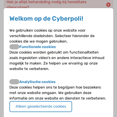
Heb je altijd behandeling nodig bij hereditaire
sferocytose?
Welkom op de Cyberpoli!
Heb je een bloedtransfusie nodig bij HS?
Wat is glucose-6-fosfaat-dehydrogenasedeficiëntie,
We gebruiken cookies op onze website voor
G6PD?
verschillende doeleinden. Selecteer hieronder de
cookies die we mogen gebruiken.
Functionele cookies
Jouw antwoord nog niet gevonden?
Deze cookies worden gebruikt om functionaliteiten
zoals ingesloten video's en andere interactieve inhoud
Op de Cyberpoli kan je jouw vraag stellen aan een
mogelijk te maken. Ze helpen uw ervaring op onze
deskundige!
website te verbeteren.
Stel je vraag
Analytische cookies
Deze cookies helpen ons te begrijpen hoe bezoekers
met onze website omgaan. We gebruiken deze
informatie om onze website en diensten te verbeteren.
Opvolgende vragen
Alleen geselecteerde cookies