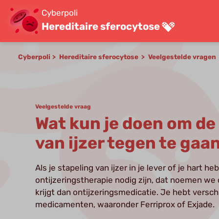
Cyberpoli
Hereditaire sferocytose
Cyberpoli
Hereditaire sferocytose
Veelgestelde vragen
Veelgestelde vraag
Wat kun je doen om de
van ijzer tegen te gaan
Als je stapeling van ijzer in je lever of je hart he
ontijzeringstherapie nodig zijn, dat noemen we 
krijgt dan ontijzeringsmedicatie. Je hebt versch
medicamenten, waaronder Ferriprox of Exjade.