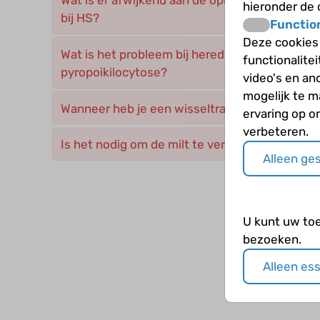
Wat is er afwijkend aan de opbouw en vorm va
hieronder de
bij HS?
Functio
Deze cookies
Wat is het probleem bij hereditaire elliptocyto
functionalite
pyropoikilocytose?
video's en an
mogelijk te 
Wanneer heb je een wisseltransfusie nodig bi
ervaring op o
verbeteren.
Is het nodig om de milt te verwijderen bij HS?
Alleen ge
U kunt uw to
bezoeken.
Alleen es