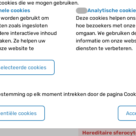
n de rode bloedcel
 cookies die we mogen gebruiken.
nele cookies
Analytische cookie
Wat kun je doen om de 
 worden gebruikt om
Deze cookies helpen ons 
se en hereditaire
iten zoals ingesloten
hoe bezoekers met onze
Zijn controle en follo
dere interactieve inhoud
omgaan. We gebruiken d
maken. Ze helpen uw
informatie om onze webs
j HS?
nze website te
diensten te verbeteren.
Andere categori
selecteerde cookies
Andere erfelijke blo
estemming op elk moment intrekken door de pagina Cooki
Behandeling
sentiële cookies
Acce
De normale rode blo
Hereditaire sferocy