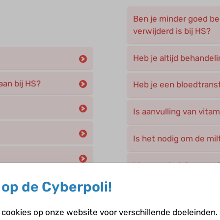
Ben je minder goed bes
verwijderd is bij HS?
Heb je altijd behandeli
an bij HS?
Heb je een bloedtransf
Is aanvulling van vita
Is het nodig om de mil
Wanneer heb je een wi
n rode bloedcellen
op de Cyberpoli!
Wanneer heb je fototh
cookies op onze website voor verschillende doeleinden.
Wanneer wordt je galbl