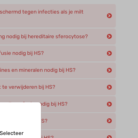
chermd tegen infecties als je milt
ng nodig bij hereditaire sferocytose?
usie nodig bij HS?
mines en mineralen nodig bij HS?
t te verwijderen bij HS?
sseltransfusie nodig bij HS?
erapie nodig bij HS?
 Selecteer
aas verwijderd bij HS?