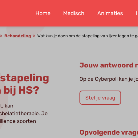
Home
Medisch
Animaties
Behandeling
Wat kun je doen om de stapeling van ijzer tegen te g
Jouw antwoord n
 stapeling
Op de Cyberpoli kan je 
 bij HS?
Stel je vraag
bt, kan
chelatietherapie. Je
illende soorten
Opvolgende vrag