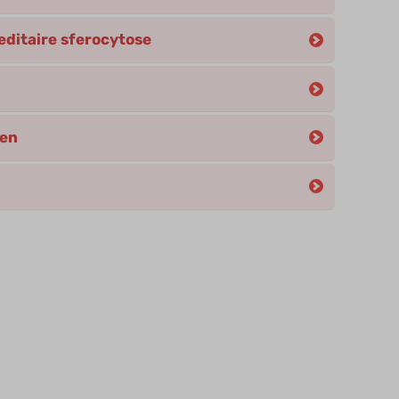
editaire sferocytose
men