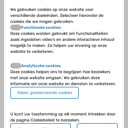
Kun je pijnstillers bij een sikkelcelcrisis op ieder
We gebruiken cookies op onze website voor
moment van de dag nemen?
verschillende doeleinden. Selecteer hieronder de
cookies die we mogen gebruiken.
Functionele cookies
Kun je sikkelcelziekte met de gangbare
Deze cookies worden gebruikt om functionaliteiten
behandelingsmethoden genezen?
zoals ingesloten video's en andere interactieve inhoud
mogelijk te maken. Ze helpen uw ervaring op onze
Mag je hydroxycarbamide (Hydrea © of Siklos©) in de
website te verbeteren.
zwangerschap nemen?
Analytische cookies
Moet een man met kinderwens ook stoppen met
Deze cookies helpen ons te begrijpen hoe bezoekers
hydroxycarbamide (Hydrea © of Siklos©)?
met onze website omgaan. We gebruiken deze
informatie om onze website en diensten te verbeteren.
Waarom is het nemen van foliumzuur zo belangrijk?
Alleen geselecteerde cookies
Waarom is pijnbestrijding bij sikkelcelcrisis zo
belangrijk?
U kunt uw toestemming op elk moment intrekken door
Waarom slikken kinderen onder 12 jaar met
de pagina Cookiebeleid te bezoeken.
sikkelcelziekte antibiotica?