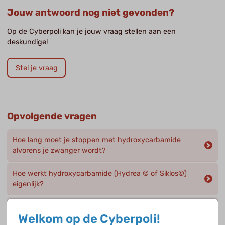
Jouw antwoord nog niet gevonden?
Op de Cyberpoli kan je jouw vraag stellen aan een
deskundige!
Stel je vraag
Opvolgende vragen
Hoe lang moet je stoppen met hydroxycarbamide
alvorens je zwanger wordt?
Hoe werkt hydroxycarbamide (Hydrea © of Siklos©)
eigenlijk?
Krijgen kinderen boven 12 jaar met sikkelcelziekte
Welkom op de Cyberpoli!
geen antibiotica meer?