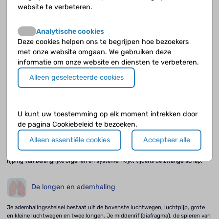
website te verbeteren.
Meconiumhoudend vruchtwater
Analytische cookies
Deze cookies helpen ons te begrijpen hoe bezoekers
Als er meconium in het vruchtwater zit, kan de foetus ademhalingsproblemen
met onze website omgaan. We gebruiken deze
krijgen.
informatie om onze website en diensten te verbeteren.
Alleen geselecteerde cookies
De start van de pasgeborene na de geboorte
Voor de geboorte krijgt de foetus voedingsstoffen en zuurstof via het bloed
van de moeder.
U kunt uw toestemming op elk moment intrekken door
de pagina Cookiebeleid te bezoeken.
Vroeggeboorte en mogelijke problemen
Alleen essentiële cookies
Accepteer alle
Hoe kwetsbaar een prematuur is, wordt duidelijk als je naar de ontwikkeling en
rijping van belangrijke organen en systemen kijkt tijdens de zwangerschap.
De longen en ademhaling
Je ademhalingsstelsel bestaat uit de bovenste luchtwegen, luchtpijp, grote
en kleine luchtwegen en twee longen. Je middenrif (diafragma), de spieren van