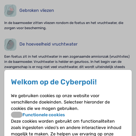
Gebroken vliezen
In de baarmoeder zitten vliezen rondom de foetus en het vruchtwater, die
zorgen voor bescherming.
De hoeveelheid vruchtwater
Een foetus zit in het vruchtwater in een zogenaamde amnionzak (vruchtvlies)
in de baarmoeder. Vruchtwater is helder en geurloos. In het begin van de
zwangerschap is er nog niet veel vruchtwater, dit wordt uiteindelijk steeds
meer.
Welkom op de Cyberpoli!
Ongunstige omstandigheden bij de moeder
We gebruiken cookies op onze website voor
Tijdens de zwangerschap wordt veel van het lichaam van de moeder gevraagd.
verschillende doeleinden. Selecteer hieronder de
cookies die we mogen gebruiken.
Functionele cookies
Ongunstige omstandigheden bij de foetus
Deze cookies worden gebruikt om functionaliteiten
zoals ingesloten video's en andere interactieve inhoud
Als een eicel en een zaadcel zijn samengesmolten, ontwikkelt de bevruchte
mogelijk te maken. Ze helpen uw ervaring op onze
eicel zich in veertig weken tot een baby.