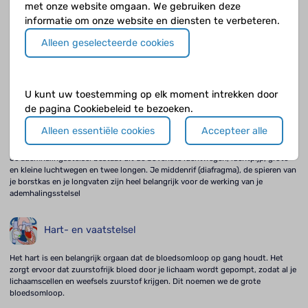
Voor de geboorte krijgt de foetus voedingsstoffen en zuurstof via het bloed
met onze website omgaan. We gebruiken deze
van de moeder.
informatie om onze website en diensten te verbeteren.
Alleen geselecteerde cookies
Vroeggeboorte en mogelijke problemen
Hoe kwetsbaar een prematuur is, wordt duidelijk als je naar de ontwikkeling en
rijping van belangrijke organen en systemen kijkt tijdens de zwangerschap.
U kunt uw toestemming op elk moment intrekken door
de pagina Cookiebeleid te bezoeken.
De longen en ademhaling
Alleen essentiële cookies
Accepteer alle
Je ademhalingsstelsel bestaat uit de bovenste luchtwegen, luchtpijp, grote
en kleine luchtwegen en twee longen. Je middenrif (diafragma), de spieren van
je borstkas en je longvaten zijn heel belangrijk voor de werking van je
ademhalingsstelsel
Hart- en vaatstelsel
Het hart is een belangrijk orgaan dat de bloedsomloop op gang houdt. Het
zorgt ervoor dat zuurstofrijk bloed door je lichaam wordt gepompt, zodat al je
lichaamscellen en weefsels zuurstof krijgen. Dit noemen we de grote
bloedsomloop.