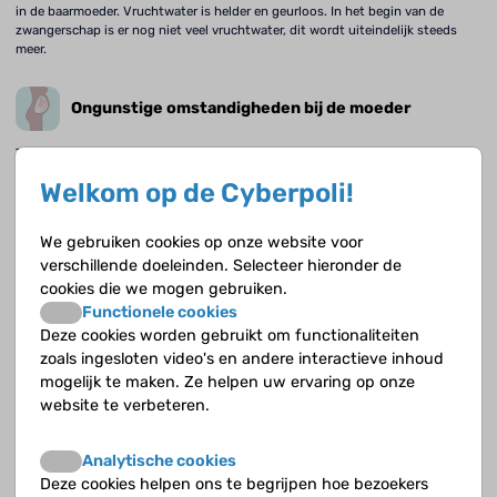
in de baarmoeder. Vruchtwater is helder en geurloos. In het begin van de
zwangerschap is er nog niet veel vruchtwater, dit wordt uiteindelijk steeds
meer.
Ongunstige omstandigheden bij de moeder
Tijdens de zwangerschap wordt veel van het lichaam van de moeder gevraagd.
Welkom op de Cyberpoli!
Ongunstige omstandigheden bij de foetus
We gebruiken cookies op onze website voor
Als een eicel en een zaadcel zijn samengesmolten, ontwikkelt de bevruchte
verschillende doeleinden. Selecteer hieronder de
eicel zich in veertig weken tot een baby.
cookies die we mogen gebruiken.
Functionele cookies
Meconiumhoudend vruchtwater
Deze cookies worden gebruikt om functionaliteiten
zoals ingesloten video's en andere interactieve inhoud
mogelijk te maken. Ze helpen uw ervaring op onze
Als er meconium in het vruchtwater zit, kan de foetus ademhalingsproblemen
krijgen.
website te verbeteren.
De start van de pasgeborene na de geboorte
Analytische cookies
Deze cookies helpen ons te begrijpen hoe bezoekers