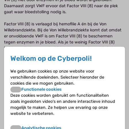
Daarnaast zorgt VWF ervoor dat Factor VIII (8) naar de plek
gaat waar bloedstolling nodig is.
Factor VIII (8) is verlaagd bij hemofilie A én bij de Von
Willebrandziekte. Bij de Von Willebrandziekte komt dat omdat
er onvoldoende VWF is om Factor VIII (8) te beschermen
tegen enzymen in je bloed. Als je te weinig Factor VIII (8)
hebt, wordt daarom ook altijd de hoeveelheid VWF in je bloed
bepaald. Zo wordt duidelijk welke van de twee ziektes je hebt.
Welkom op de Cyberpoli!
Soms blijft dit moeilijk en is genetische diagnostiek nodig om
erachter te komen of je hemofilie hebt of de Von
We gebruiken cookies op onze website voor
Willebrandziekte.
verschillende doeleinden. Selecteer hieronder de
cookies die we mogen gebruiken.
De hoeveelheid Factor VIII (8) gaat altijd omhoog bij ziekte,
Functionele cookies
stress of in een andere acute fase. Bij ernstige hemofilie
Deze cookies worden gebruikt om functionaliteiten
levert dat geen problemen op met het stellen van de
zoals ingesloten video's en andere interactieve inhoud
diagnose, omdat de hoeveelheid Factor VIII (8) ook tijdens
mogelijk te maken. Ze helpen uw ervaring op onze
ziekte en stress te laag blijft. Bij milde hemofilie kan dat
website te verbeteren.
moeilijker zijn, omdat door ziekte en stress de hoeveelheid
Factor VIII (8) tijdelijk is verhoogd
Analytische cookies