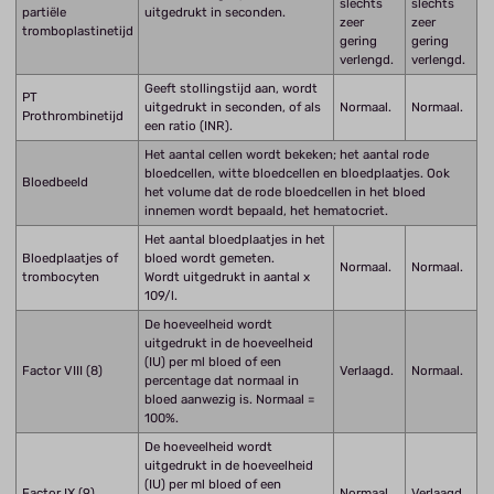
slechts
slechts
partiële
uitgedrukt in seconden.
zeer
zeer
tromboplastinetijd
gering
gering
verlengd.
verlengd.
Geeft stollingstijd aan, wordt
PT
uitgedrukt in seconden, of als
Normaal.
Normaal.
Prothrombinetijd
een ratio (INR).
Het aantal cellen wordt bekeken; het aantal rode
bloedcellen, witte bloedcellen en bloedplaatjes. Ook
Bloedbeeld
het volume dat de rode bloedcellen in het bloed
innemen wordt bepaald, het hematocriet.
Het aantal bloedplaatjes in het
Bloedplaatjes of
bloed wordt gemeten.
Normaal.
Normaal.
trombocyten
Wordt uitgedrukt in aantal x
109/l.
De hoeveelheid wordt
uitgedrukt in de hoeveelheid
(IU) per ml bloed of een
Factor VIII (8)
Verlaagd.
Normaal.
percentage dat normaal in
bloed aanwezig is. Normaal =
100%.
De hoeveelheid wordt
uitgedrukt in de hoeveelheid
(IU) per ml bloed of een
Factor IX (9)
Normaal
Verlaagd