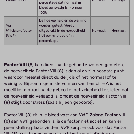
percentage dat normaal in
bloed aanwezig is. Normaal =
100%.
De hoeveelheid en de werking
Von
worden getest. Wordt
Willebrandfactor
uitgedrukt in de hoeveelheid
Normaal.
Normaal.
(VWF)
(IU) per ml bloed of in
percentage.
Factor VIII
(8) kan direct na de geboorte worden gemeten,
de hoeveelheid Factor VIII (8) is dan al op zijn hoogste punt
waardoor meestal direct duidelijk is of het normaal of te
weinig is. Bij sommige milde vormen van hemofilie A is het
moeilijker om kort na de geboorte met zekerheid te stellen dat
de hoeveelheid verlaagd is, omdat de hoeveelheid Factor VIII
(8) stijgt door stress (zoals bij een geboorte).
Factor VIII (8) zit in je bloed vast aan VWF. Zolang Factor VIII
(8) aan VWF gebonden is, is de factor niet actief en kan er
geen stolling plaats vinden. VWF zorgt er ook voor dat Factor
VIII (8) niet door enzymen in je bloed wordt afgebroken.