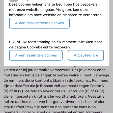
Factor IX (9)
kan ook na de geboorte worden bepaald, maar
Deze cookies helpen ons te begrijpen hoe bezoekers
pas na drie maanden is het hoogste punt bereikt. Afhankelijk
met onze website omgaan. We gebruiken deze
van de hoogte van Factor IX (9) bij familieleden die ook
informatie om onze website en diensten te verbeteren.
hemofilie B hebben, kan er een diagnose voor de pasgeborene
Alleen geselecteerde cookies
worden gesteld. Bij milde vormen van hemofilie B is dit
moeilijk of nog niet mogelijk. Als het kind bloedingen heeft én
Factor IX (9) is sterk verlaagd, dan is dat verdacht voor
hemofilie B, maar na drie maanden kun je pas zeker weten of
U kunt uw toestemming op elk moment intrekken door
de waarde normaal is of verlaagd.
de pagina Cookiebeleid te bezoeken.
Alleen essentiële cookies
Accepteer alle
5.2 Genetisch onderzoek
Met erfelijk onderzoek kun je het defecte gen (de mutatie)
vinden dat bij jou hemofilie veroorzaakt. Er zijn verschillende
mutaties en het is belangrijk te weten welke jij hebt, vanwege
de remmers die je kunt ontwikkelen in de toekomst. Remmers
zijn antistoffen die je lichaam zelf aanmaakt tegen Factor VIII
(8) of IX (9). Ze zorgen ervoor dat de Factor VIII (8) of IX (9)
die je ingespoten krijgt sneller wordt afgebroken. Meestal is
het zo dat hoe meer van het gen verdwenen is, hoe minder
stollingsfactoreiwit je hebt en hoe groter de kans is op
remmers (vooral bij ernstige hemofiliepatiënten). Remmers