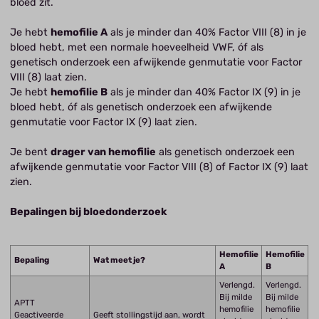
bloed zit.
Je hebt
hemofilie A
als je minder dan 40% Factor VIII (8) in je
bloed hebt, met een normale hoeveelheid VWF, óf als
genetisch onderzoek een afwijkende genmutatie voor Factor
VIII (8) laat zien.
Je hebt
hemofilie B
als je minder dan 40% Factor IX (9) in je
bloed hebt, óf als genetisch onderzoek een afwijkende
genmutatie voor Factor IX (9) laat zien.
Je bent
drager van hemofilie
als genetisch onderzoek een
afwijkende genmutatie voor Factor VIII (8) of Factor IX (9) laat
zien.
Bepalingen bij bloedonderzoek
Hemofilie
Hemofilie
Bepaling
Wat meet je?
A
B
Verlengd.
Verlengd.
Bij milde
Bij milde
APTT
hemofilie
hemofilie
Geactiveerde
Geeft stollingstijd aan, wordt