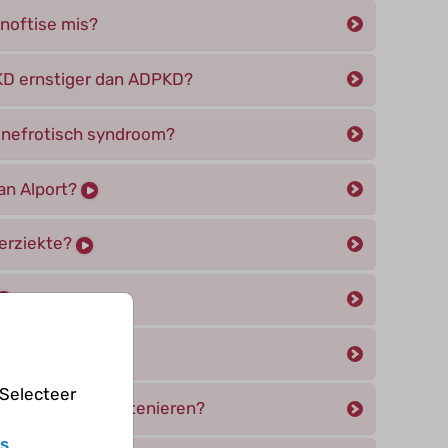
onoftise mis?
D ernstiger dan ADPKD?
l nefrotisch syndroom?
an Alport?
ierziekte?
cystenieren?
 Selecteer
en medullaire cystenieren?
s