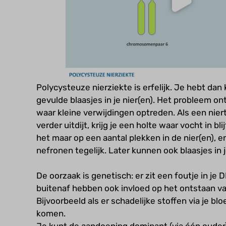
Polycysteuze nierziekte is erfelijk. Je hebt dan
gevulde blaasjes in je nier(en). Het probleem onts
waar kleine verwijdingen optreden. Als een nier
verder uitdijt, krijg je een holte waar vocht in bli
het maar op een aantal plekken in de nier(en), en
nefronen tegelijk. Later kunnen ook blaasjes in 
De oorzaak is genetisch: er zit een foutje in je
buitenaf hebben ook invloed op het ontstaan va
Bijvoorbeeld als er schadelijke stoffen via je bloe
komen.
Je kunt de aandoening dominant (via één ouder) 