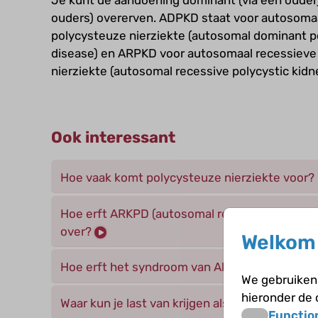
ouders) overerven. ADPKD staat voor autosoma
polycysteuze nierziekte (autosomal dominant p
disease) en ARPKD voor autosomaal recessieve
nierziekte (autosomal recessive polycystic kidn
Ook interessant
Hoe vaak komt polycysteuze nierziekte voor?
Hoe erft ARKPD (autosomal recessive polycyst
over?
Welkom 
Hoe erft het syndroom van Alport over?
We gebruiken 
hieronder de
Waar kun je last van krijgen als je nieren niet
Functio