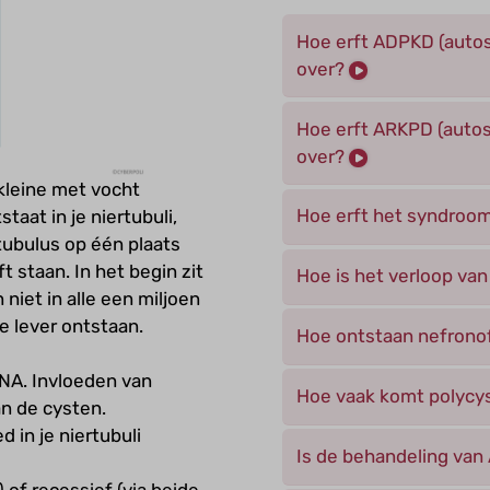
Hoe erft ADPKD (autos
over?
Hoe erft ARKPD (autos
over?
 kleine met vocht
Hoe erft het syndroom
taat in je niertubuli,
tubulus op één plaats
jft staan. In het begin zit
Hoe is het verloop va
 niet in alle een miljoen
je lever ontstaan.
Hoe ontstaan nefronof
 DNA. Invloeden van
Hoe vaak komt polycys
n de cysten.
d in je niertubuli
Is de behandeling va
of recessief (via beide