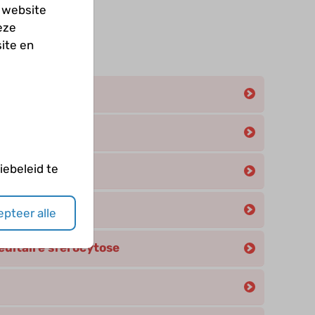
 website
eze
ite en
eën
edziekten
ebeleid te
edcel
tose
pteer alle
editaire sferocytose