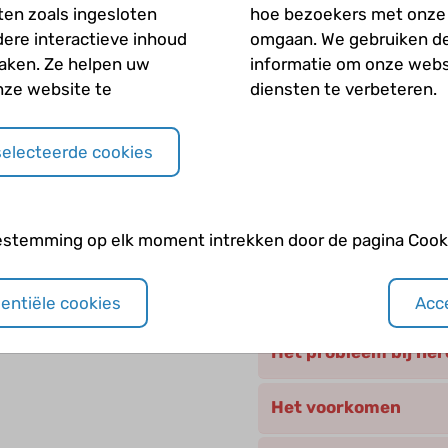
se en hereditaire
iten zoals ingesloten
hoe bezoekers met onze
dere interactieve inhoud
omgaan. We gebruiken d
maken. Ze helpen uw
informatie om onze webs
Andere categori
unnen worden
nze website te
diensten te verbeteren.
Andere erfelijke blo
selecteerde cookies
n?
Behandeling
estemming op elk moment intrekken door de pagina Cooki
De normale rode blo
Hereditaire sferocy
sentiële cookies
Acce
Het probleem bij her
Het voorkomen