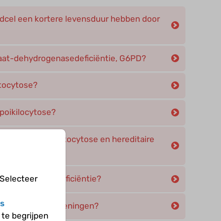
dcel een kortere levensduur hebben door
faat-dehydrogenasedeficiëntie, G6PD?
ptocytose?
opoikilocytose?
 hereditaire elliptocytose en hereditaire
eficiëntie, PK-deficiëntie?
 Selecteer
s
elijke bloedaandoeningen?
te begrijpen