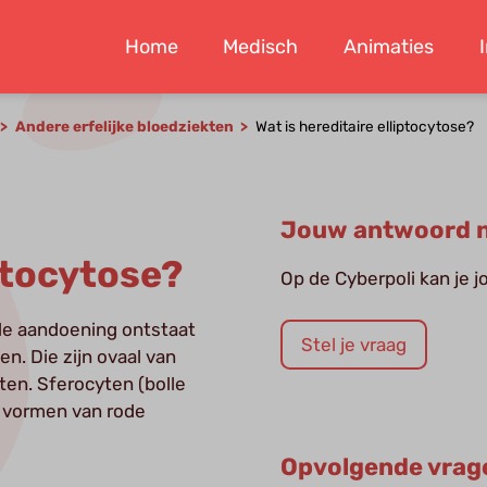
Home
Medisch
Animaties
Andere erfelijke bloedziekten
Wat is hereditaire elliptocytose?
Jouw antwoord n
iptocytose?
Op de Cyberpoli kan je 
 de aandoening ontstaat
Stel je vraag
n. Die zijn ovaal van
ten. Sferocyten (bolle
e vormen van rode
Opvolgende vrag