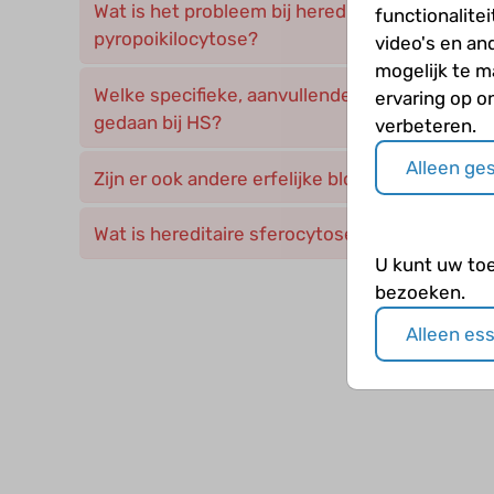
Wat is het probleem bij hereditaire elliptocyto
functionalite
pyropoikilocytose?
video's en an
mogelijk te 
Welke specifieke, aanvullende bloedtesten k
ervaring op o
gedaan bij HS?
verbeteren.
Alleen ge
Zijn er ook andere erfelijke bloedaandoeninge
Wat is hereditaire sferocytose?
U kunt uw to
bezoeken.
Alleen es