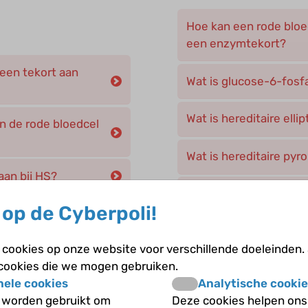
Hoe kan een rode bloe
een enzymtekort?
 een tekort aan
Wat is glucose-6-fos
Wat is hereditaire elli
n de rode bloedcel
Wat is hereditaire pyr
an bij HS?
Wat is het probleem bij
op de Cyberpoli!
aire sferocytose?
pyropoikilocytose?
Wat is pyruvaatkinased
cookies op onze website voor verschillende doeleinden.
 cookies die we mogen gebruiken.
nele cookies
Analytische cookie
Zijn er ook andere erf
 worden gebruikt om
Deze cookies helpen ons 