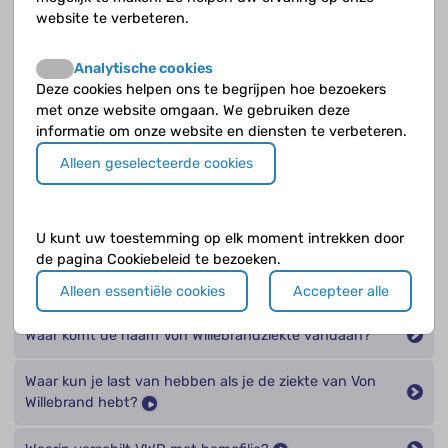
Stel je vraag
website te verbeteren.
Analytische cookies
Deze cookies helpen ons te begrijpen hoe bezoekers
Opvolgende vragen
met onze website omgaan. We gebruiken deze
informatie om onze website en diensten te verbeteren.
De ziekte van Von Willebrand als erfelijke aandoening,
Alleen geselecteerde cookies
wat houdt dat in?
Hoe vaak komt de ziekte van Von Willebrand voor?
U kunt uw toestemming op elk moment intrekken door
de pagina Cookiebeleid te bezoeken.
Vallen spier- en gewrichtsbloedingen snel op, merk je
het snel?
Alleen essentiële cookies
Accepteer alle
Waar komt de naam Von Willebrandziekte vandaan?
Waar kun je last van hebben als je de ziekte van Von
Willebrand hebt?