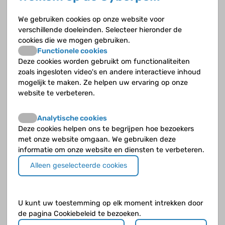
Waarom is seksuele voorlichting belangrijk?
We gebruiken cookies op onze website voor
verschillende doeleinden. Selecteer hieronder de
cookies die we mogen gebruiken.
Waarom moet de groei goed bijgehouden worden?
Functionele cookies
Deze cookies worden gebruikt om functionaliteiten
Wanneer heeft een kind ADHD?
zoals ingesloten video's en andere interactieve inhoud
mogelijk te maken. Ze helpen uw ervaring op onze
Wanneer is er sprake van dwanggedrag?
website te verbeteren.
Wanneer wordt een kind met Down zindelijk?
Analytische cookies
Deze cookies helpen ons te begrijpen hoe bezoekers
Wat doet een kinderfysiotherapeut?
met onze website omgaan. We gebruiken deze
informatie om onze website en diensten te verbeteren.
Wat doet een logopedist?
Alleen geselecteerde cookies
Wat is ADHD?
U kunt uw toestemming op elk moment intrekken door
Wat is early intervention?
de pagina Cookiebeleid te bezoeken.