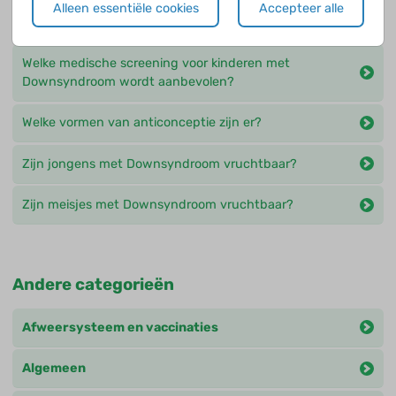
Wat zijn voorkomende gedrags- en
Alleen essentiële cookies
Accepteer alle
gevoelsproblemen?
Welke medische screening voor kinderen met
Downsyndroom wordt aanbevolen?
Welke vormen van anticonceptie zijn er?
Zijn jongens met Downsyndroom vruchtbaar?
Zijn meisjes met Downsyndroom vruchtbaar?
Andere categorieën
Afweersysteem en vaccinaties
Algemeen