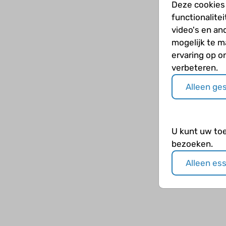
Deze cookies
functionalite
video's en an
mogelijk te 
ervaring op o
verbeteren.
Alleen ge
U kunt uw to
bezoeken.
Alleen es