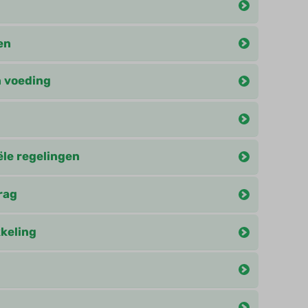
en
 voeding
ële regelingen
rag
keling