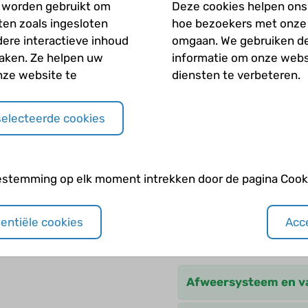
Wat zijn voorkomende
 worden gebruikt om
Deze cookies helpen ons 
iten zoals ingesloten
hoe bezoekers met onze
Welke medische scree
dere interactieve inhoud
omgaan. We gebruiken d
wordt aanbevolen?
maken. Ze helpen uw
informatie om onze webs
nze website te
diensten te verbeteren.
Welke vormen van anti
selecteerde cookies
Zijn jongens met Dow
Zijn meisjes met Dow
estemming op elk moment intrekken door de pagina Cooki
sentiële cookies
Acce
Andere categori
Afweersysteem en va