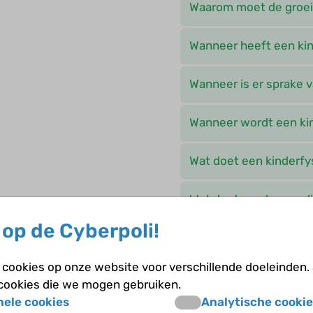
Waarom moet de groei
Wanneer heeft een ki
Wanneer is er sprake
Wanneer wordt een kin
Wat doet een kinderfy
Wat doet een logopedi
op de Cyberpoli!
Wat is ADHD?
cookies op onze website voor verschillende doeleinden.
Wat is early interventi
 cookies die we mogen gebruiken.
nele cookies
Analytische cookie