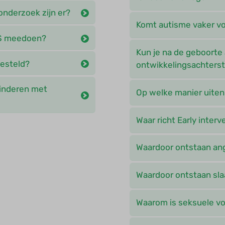
onderzoek zijn er?
Komt autisme vaker v
DS meedoen?
Kun je na de geboorte 
esteld?
ontwikkelingsachters
kinderen met
Op welke manier uiten
Waar richt Early interv
Waardoor ontstaan an
Waardoor ontstaan sl
Waarom is seksuele voo