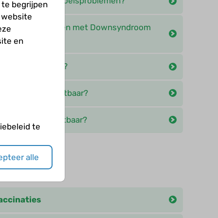
 gedrags- en gevoelsproblemen?
te begrijpen
 website
ning voor kinderen met Downsyndroom
eze
ite en
conceptie zijn er?
nsyndroom vruchtbaar?
nsyndroom vruchtbaar?
ebeleid te
pteer alle
eën
ccinaties