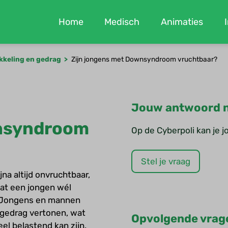
Home
Medisch
Animaties
kkeling en gedrag
Zijn jongens met Downsyndroom vruchtbaar?
Jouw antwoord n
wnsyndroom
Op de Cyberpoli kan je 
Stel je vraag
a altijd onvruchtbaar,
dat een jongen wél
n. Jongens en mannen
edrag vertonen, wat
Opvolgende vrag
el belastend kan zijn.