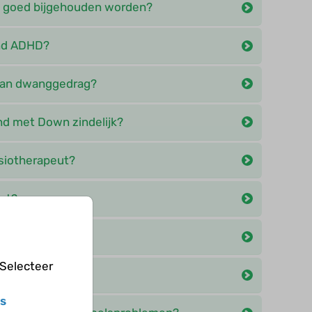
 goed bijgehouden worden?
nd ADHD?
 van dwanggedrag?
d met Down zindelijk?
siotherapeut?
st?
 Selecteer
on?
s