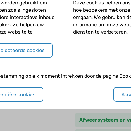
Wat zijn voorkomende
 worden gebruikt om
Deze cookies helpen ons 
iten zoals ingesloten
hoe bezoekers met onze
Welke medische scree
dere interactieve inhoud
omgaan. We gebruiken d
wordt aanbevolen?
maken. Ze helpen uw
informatie om onze webs
nze website te
diensten te verbeteren.
Welke vormen van anti
selecteerde cookies
Zijn jongens met Dow
Zijn meisjes met Dow
estemming op elk moment intrekken door de pagina Cooki
sentiële cookies
Acce
Andere categori
Afweersysteem en va