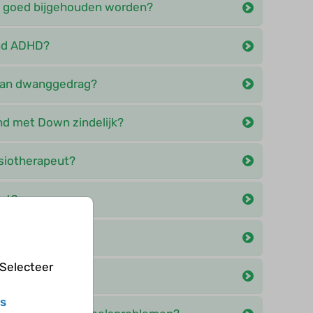
 goed bijgehouden worden?
nd ADHD?
 van dwanggedrag?
d met Down zindelijk?
siotherapeut?
st?
 Selecteer
on?
s