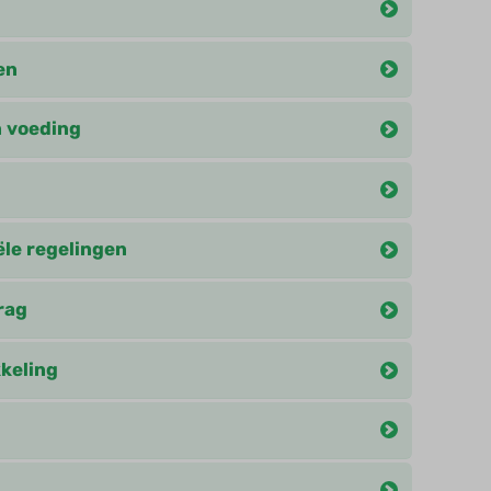
en
 voeding
ële regelingen
rag
keling