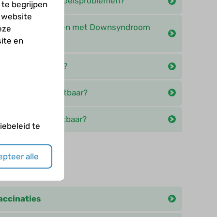
 gedrags- en gevoelsproblemen?
te begrijpen
 website
ning voor kinderen met Downsyndroom
eze
ite en
conceptie zijn er?
nsyndroom vruchtbaar?
nsyndroom vruchtbaar?
ebeleid te
pteer alle
eën
ccinaties