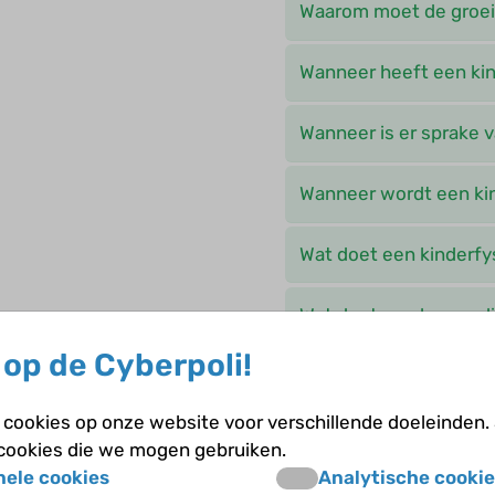
Waarom moet de groei
Wanneer heeft een ki
Wanneer is er sprake
Wanneer wordt een kin
Wat doet een kinderfy
Wat doet een logopedi
op de Cyberpoli!
Wat is ADHD?
cookies op onze website voor verschillende doeleinden.
Wat is early interventi
 cookies die we mogen gebruiken.
nele cookies
Analytische cookie