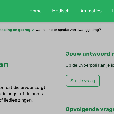
Home
Medisch
Animaties
kkeling en gedrag
Wanneer is er sprake van dwanggedrag?
Jouw antwoord n
an
Op de Cyberpoli kan je 
Stel je vraag
onrust die ervoor zorgt
 de angst of de onrust
 liedjes zingen.
Opvolgende vrag