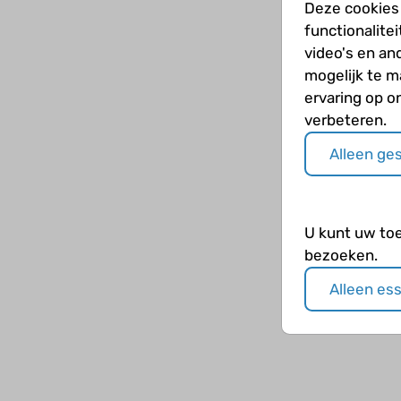
Deze cookies
functionalite
video's en an
mogelijk te 
ervaring op o
verbeteren.
Alleen ge
U kunt uw to
bezoeken.
Alleen es