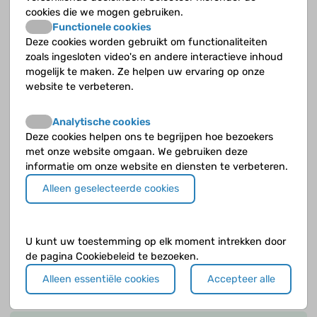
Wanneer heeft een kind ADHD?
cookies die we mogen gebruiken.
Functionele cookies
Wanneer is er sprake van dwanggedrag?
Deze cookies worden gebruikt om functionaliteiten
zoals ingesloten video's en andere interactieve inhoud
Wanneer wordt een kind met Down zindelijk?
mogelijk te maken. Ze helpen uw ervaring op onze
website te verbeteren.
Wat doet een kinderfysiotherapeut?
Analytische cookies
Wat doet een logopedist?
Deze cookies helpen ons te begrijpen hoe bezoekers
met onze website omgaan. We gebruiken deze
Wat is ADHD?
informatie om onze website en diensten te verbeteren.
Alleen geselecteerde cookies
Wat is early intervention?
Wat zijn voorkomende gedrags- en
U kunt uw toestemming op elk moment intrekken door
gevoelsproblemen?
de pagina Cookiebeleid te bezoeken.
Welke medische screening voor kinderen met
Alleen essentiële cookies
Accepteer alle
Downsyndroom wordt aanbevolen?