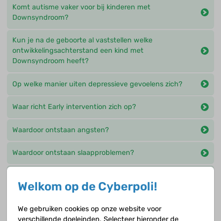
Komt autisme vaker voor bij kinderen met
Downsyndroom?
Kun je na de geboorte al vaststellen welke
ontwikkelingsachterstand een kind met
Downsyndroom heeft?
Op welke manier uiten depressieve gevoelens zich?
Waar richt Early intervention zich op?
Waardoor ontstaan angsten?
Waardoor ontstaan slaapproblemen?
Waarom is seksuele voorlichting belangrijk?
Welkom op de Cyberpoli!
Waarom moet de groei goed bijgehouden worden?
We gebruiken cookies op onze website voor
verschillende doeleinden. Selecteer hieronder de