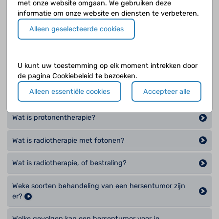
met onze website omgaan. We gebruiken deze
informatie om onze website en diensten te verbeteren.
Wat is het cerebellair mutisme syndroom of fossa
posterior syndroom?
Alleen geselecteerde cookies
Wat is het doel van een operatie bij een hersentumor?
U kunt uw toestemming op elk moment intrekken door
Wat is immunotherapie?
de pagina Cookiebeleid te bezoeken.
Alleen essentiële cookies
Accepteer alle
Wat is klassieke chemotherapie?
Wat is protonentherapie?
Wat is radiotherapie met fotonen?
Wat is radiotherapie, of bestraling?
Weke soorten behandeling van een hersentumor zijn
er?
Welke gevolgen kan een hersentumor voor je