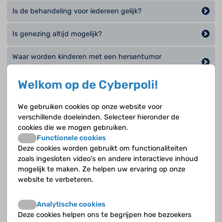
Is de behandeling voor iedereen gelijk?
Is genezing altijd mogelijk?
Waar worden kinderen met een hersentumor
behandeld?
Welkom op de Cyberpoli!
Waarom is het verlagen van de druk in de hersenen
soms nodig bij een hersentumor?
We gebruiken cookies op onze website voor
verschillende doeleinden. Selecteer hieronder de
Wanneer en bij wie kan bestraling nodig zijn?
cookies die we mogen gebruiken.
Functionele cookies
Wat betekent chemotherapie in de praktijk?
Deze cookies worden gebruikt om functionaliteiten
zoals ingesloten video's en andere interactieve inhoud
mogelijk te maken. Ze helpen uw ervaring op onze
Wat is een kuurschema?
website te verbeteren.
Wat is een neurochirurg?
Analytische cookies
Deze cookies helpen ons te begrijpen hoe bezoekers
Wat is gerichte therapie?