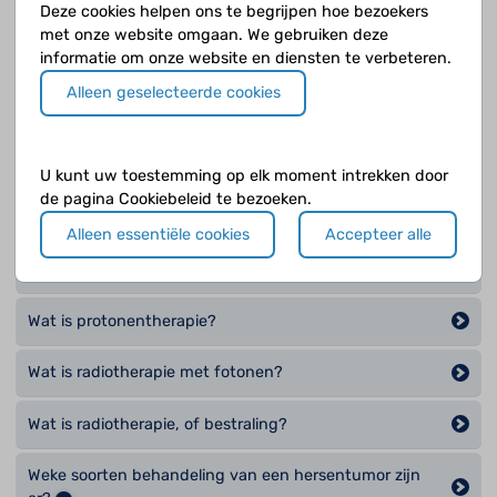
Deze cookies helpen ons te begrijpen hoe bezoekers
met onze website omgaan. We gebruiken deze
Wat is gerichte therapie?
informatie om onze website en diensten te verbeteren.
Wat is het cerebellair mutisme syndroom of fossa
Alleen geselecteerde cookies
posterior syndroom?
Wat is het doel van een operatie bij een hersentumor?
U kunt uw toestemming op elk moment intrekken door
de pagina Cookiebeleid te bezoeken.
Wat is immunotherapie?
Alleen essentiële cookies
Accepteer alle
Wat is klassieke chemotherapie?
Wat is protonentherapie?
Wat is radiotherapie met fotonen?
Wat is radiotherapie, of bestraling?
Weke soorten behandeling van een hersentumor zijn