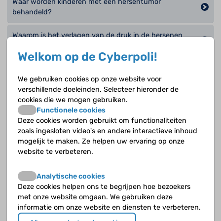
Waar worden kinderen met een hersentumor
behandeld?
Waarom is het verlagen van de druk in de hersenen
soms nodig bij een hersentumor?
Welkom op de Cyberpoli!
Wanneer en bij wie kan bestraling nodig zijn?
We gebruiken cookies op onze website voor
verschillende doeleinden. Selecteer hieronder de
Wat betekent chemotherapie in de praktijk?
cookies die we mogen gebruiken.
Functionele cookies
Wat is een kuurschema?
Deze cookies worden gebruikt om functionaliteiten
zoals ingesloten video's en andere interactieve inhoud
Wat is een neurochirurg?
mogelijk te maken. Ze helpen uw ervaring op onze
website te verbeteren.
Wat is gerichte therapie?
Analytische cookies
Wat is het cerebellair mutisme syndroom of fossa
Deze cookies helpen ons te begrijpen hoe bezoekers
posterior syndroom?
met onze website omgaan. We gebruiken deze
informatie om onze website en diensten te verbeteren.
Wat is het doel van een operatie bij een hersentumor?