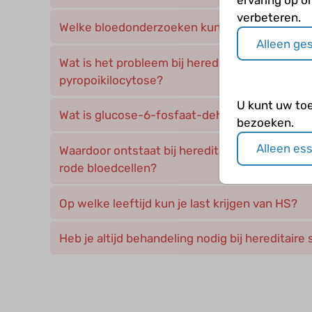
verbeteren.
Welke bloedonderzoeken kunnen worden geda
Alleen ge
Wat is het probleem bij hereditaire elliptocyto
pyropoikilocytose?
U kunt uw to
Wat is glucose-6-fosfaat-dehydrogenasedefic
bezoeken.
Alleen es
Waardoor ontstaat bij hereditaire sferocytose
rode bloedcellen?
Op welke leeftijd kun je last krijgen van HS?
Heb je altijd behandeling nodig bij hereditaire