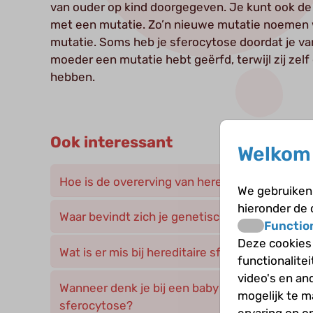
van ouder op kind doorgegeven. Je kunt ook de ee
met een mutatie. Zo’n nieuwe mutatie noemen 
mutatie. Soms heb je sferocytose doordat je van
moeder een mutatie hebt geërfd, terwijl zij zel
hebben.
Ook interessant
Welkom 
Hoe is de overerving van hereditaire sferocyt
We gebruiken 
hieronder de
Waar bevindt zich je genetisch materiaal?
Functio
Deze cookies
Wat is er mis bij hereditaire sferocytose?
functionalite
video's en an
Wanneer denk je bij een baby of kind aan hered
mogelijk te 
sferocytose?
ervaring op o