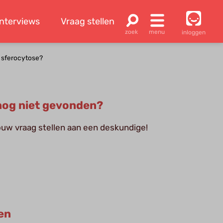
Interviews
Vraag stellen
inloggen
e sferocytose?
og niet gevonden?
jouw vraag stellen aan een deskundige!
en