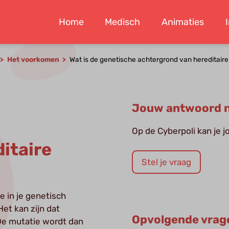
Home
Medisch
Animaties
Het voorkomen
Wat is de genetische achtergrond van hereditair
Jouw antwoord n
Op de Cyberpoli kan je 
itaire
Stel je vraag
e in je genetisch
et kan zijn dat
Opvolgende vrag
 De mutatie wordt dan