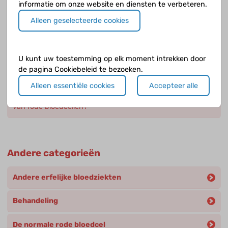
informatie om onze website en diensten te verbeteren.
Heeft iedereen evenveel last van HS?
Alleen geselecteerde cookies
Op welke leeftijd kun je last krijgen van HS?
U kunt uw toestemming op elk moment intrekken door
Wanneer denk je bij een baby of kind aan hereditaire
de pagina Cookiebeleid te bezoeken.
sferocytose?
Alleen essentiële cookies
Accepteer alle
Welk probleem ontstaat er door een versnelde afbraak
van rode bloedcellen?
Andere categorieën
Andere erfelijke bloedziekten
Behandeling
De normale rode bloedcel