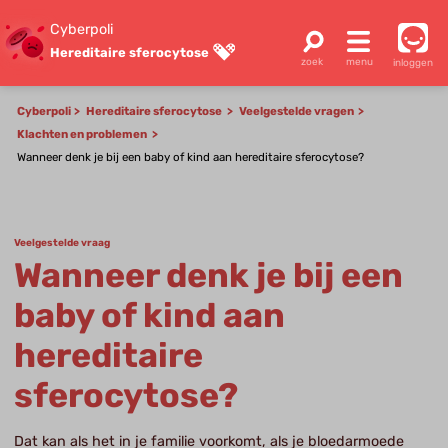
Cyberpoli
Hereditaire sferocytose
inloggen
Cyberpoli
Hereditaire sferocytose
Veelgestelde vragen
Klachten en problemen
Wanneer denk je bij een baby of kind aan hereditaire sferocytose?
Veelgestelde vraag
Wanneer denk je bij een
baby of kind aan
hereditaire
sferocytose?
Dat kan als het in je familie voorkomt, als je bloedarmoede