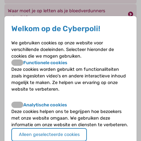
Waar moet je op letten als je bloedverdunners
gebruikt?
Welkom op de Cyberpoli!
Waarom moet je bloed regelmatig gecontroleerd
worden als je vitamine K-antagonisten slikt?
We gebruiken cookies op onze website voor
verschillende doeleinden. Selecteer hieronder de
Wanneer heb je een antistollingspas nodig?
cookies die we mogen gebruiken.
Functionele cookies
Wanneer moet je naar de trombosedienst?
Deze cookies worden gebruikt om functionaliteiten
zoals ingesloten video's en andere interactieve inhoud
mogelijk te maken. Ze helpen uw ervaring op onze
Wanneer wordt een stolsel operatief verwijderd?
website te verbeteren.
Wat is heparine?
Analytische cookies
Deze cookies helpen ons te begrijpen hoe bezoekers
Wat is het verschil tussen laagmoleculairgewicht
met onze website omgaan. We gebruiken deze
heparine (LMWH) en ongefractioneerde heparine?
informatie om onze website en diensten te verbeteren.
Wat is profylaxe en wanneer wordt deze gebruikt?
Alleen geselecteerde cookies