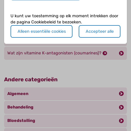
Wat zijn bloedverdunners?
U kunt uw toestemming op elk moment intrekken door
Wat zijn directe orale anticoagulantia (DOAC’s)?
de pagina Cookiebeleid te bezoeken.
Alleen essentiële cookies
Accepteer alle
Wat zijn trombolytica en wanneer worden ze
gebruikt?
Wat zijn vitamine K-antagonisten (coumarines)?
Andere categorieën
Algemeen
Behandeling
Bloedstolling