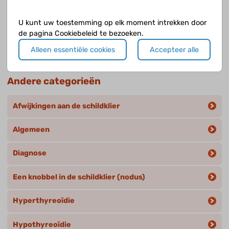
Wat doen de bijschildklieren?
U kunt uw toestemming op elk moment intrekken door
de pagina Cookiebeleid te bezoeken.
Wat doet de schildklier?
Alleen essentiële cookies
Accepteer alle
Andere categorieën
Afwijkingen aan de schildklier
Algemeen
Diagnose
Een knobbel in de schildklier (nodus)
Hyperthyreoïdie
Hypothyreoïdie