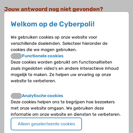
Jouw antwoord nog niet gevonden?
Op de Cyberpoli kan je jouw vraag stellen aan een
Welkom op de Cyberpoli!
deskundige!
We gebruiken cookies op onze website voor
Stel je vraag
verschillende doeleinden. Selecteer hieronder de
cookies die we mogen gebruiken.
Functionele cookies
Deze cookies worden gebruikt om functionaliteiten
zoals ingesloten video's en andere interactieve inhoud
Opvolgende vragen
mogelijk te maken. Ze helpen uw ervaring op onze
website te verbeteren.
Hoe vaak komt hyperthyreoïdie voor in Nederland?
Analytische cookies
Hoe vaak komt hypothyreoïdie voor in Nederland?
Deze cookies helpen ons te begrijpen hoe bezoekers
met onze website omgaan. We gebruiken deze
Hoe wordt de schildklier aangestuurd?
informatie om onze website en diensten te verbeteren.
Alleen geselecteerde cookies
Waar ligt de schildklier?