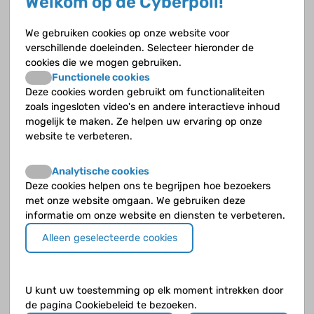
Welkom op de Cyberpoli!
Hoe kan hashitoxicose worden behandeld?
We gebruiken cookies op onze website voor
verschillende doeleinden. Selecteer hieronder de
Hoe kan hyperthyreoïdie worden aangetoond?
cookies die we mogen gebruiken.
Functionele cookies
Hoe wordt toxisch multinodulair struma behandeld?
Deze cookies worden gebruikt om functionaliteiten
zoals ingesloten video's en andere interactieve inhoud
Waardoor kun je uitpuilende ogen krijgen bij de ziekte
mogelijk te maken. Ze helpen uw ervaring op onze
van Graves?
website te verbeteren.
Wat doet radioactief jodium bij de behandeling van de
Analytische cookies
ziekte van Graves?
Deze cookies helpen ons te begrijpen hoe bezoekers
met onze website omgaan. We gebruiken deze
Wat is de ziekte van Graves?
informatie om onze website en diensten te verbeteren.
Alleen geselecteerde cookies
Wat is er precies mis bij de ziekte van Graves?
Wat is hashitoxicose?
U kunt uw toestemming op elk moment intrekken door
de pagina Cookiebeleid te bezoeken.
Wat is hyperthyreoïdie?