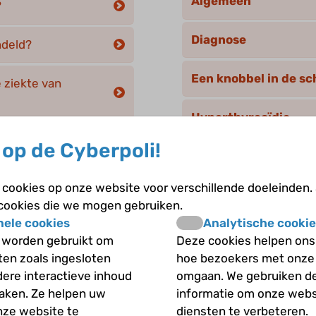
Algemeen
?
Diagnose
ndeld?
Een knobbel in de sch
e ziekte van
Hyperthyreoïdie
 van de ziekte van
op de Cyberpoli!
Hypothyreoïdie
cookies op onze website voor verschillende doeleinden.
Schildklierhormoon
 cookies die we mogen gebruiken.
nele cookies
Analytische cookie
Te grote schildklier 
 worden gebruikt om
Deze cookies helpen ons 
iten zoals ingesloten
hoe bezoekers met onze
dere interactieve inhoud
omgaan. We gebruiken d
maken. Ze helpen uw
informatie om onze webs
nze website te
diensten te verbeteren.