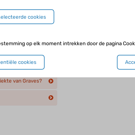
selecteerde cookies
te van Graves?
estemming op elk moment intrekken door de pagina Cooki
ïdie hebben?
sentiële cookies
Acce
e van Graves?
ziekte van Graves?