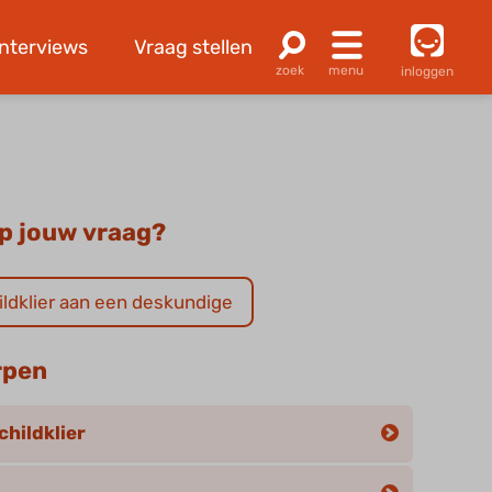
Interviews
Vraag stellen
inloggen
p jouw vraag?
hildklier aan een deskundige
rpen
childklier