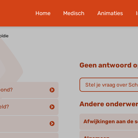
Home
Medisch
Animaties
oïdie
Geen antwoord o
Stel je vraag over Sc
oond?
Andere onderwe
eld?
Afwijkingen aan de s