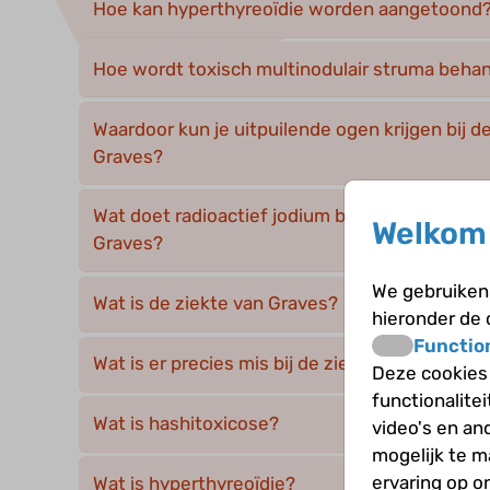
Hoe kan hyperthyreoïdie worden aangetoond
Hoe wordt toxisch multinodulair struma beha
Waardoor kun je uitpuilende ogen krijgen bij d
Graves?
Wat doet radioactief jodium bij de behandeling
Welkom 
Graves?
We gebruiken 
Wat is de ziekte van Graves?
hieronder de
Functio
Wat is er precies mis bij de ziekte van Graves?
Deze cookies
functionalite
Wat is hashitoxicose?
video's en an
mogelijk te 
ervaring op o
Wat is hyperthyreoïdie?