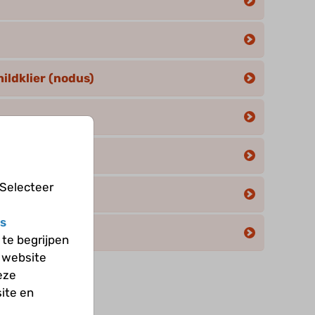
ildklier (nodus)
 Selecteer
s
(struma)
te begrijpen
 website
eze
ite en