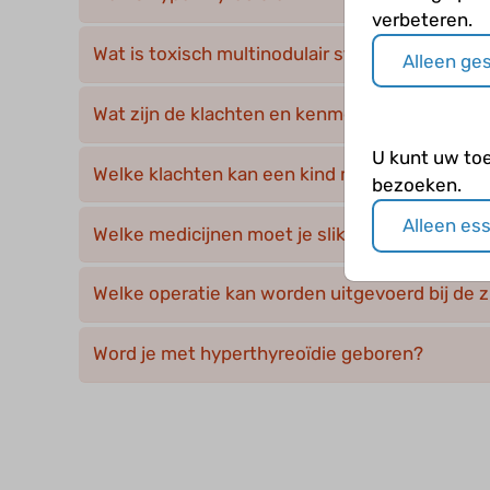
verbeteren.
Wat is toxisch multinodulair struma?
Alleen ge
Wat zijn de klachten en kenmerken bij de ziek
U kunt uw to
Welke klachten kan een kind met hyperthyreo
bezoeken.
Alleen es
Welke medicijnen moet je slikken bij de ziekt
Welke operatie kan worden uitgevoerd bij de 
Word je met hyperthyreoïdie geboren?