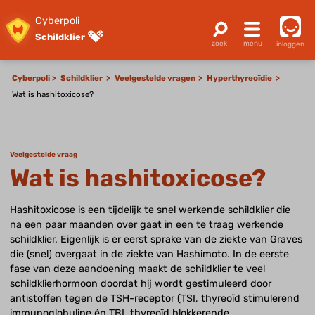
Cyberpoli
Schildklier
inloggen
Cyberpoli
Schildklier
Veelgestelde vragen
Hyperthyreoïdie
Wat is hashitoxicose?
Veelgestelde vraag
Wat is hashitoxicose?
Hashitoxicose is een tijdelijk te snel werkende schildklier die
na een paar maanden over gaat in een te traag werkende
schildklier. Eigenlijk is er eerst sprake van de ziekte van Graves
die (snel) overgaat in de ziekte van Hashimoto. In de eerste
fase van deze aandoening maakt de schildklier te veel
schildklierhormoon doordat hij wordt gestimuleerd door
antistoffen tegen de TSH-receptor (TSI, thyreoïd stimulerend
immunoglobuline én TBI, thyreoïd blokkerende