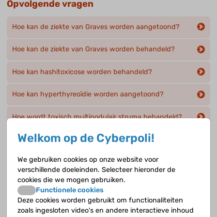
Opvolgende vragen
Hoe kan de ziekte van Graves worden aangetoond?
Hoe kan de ziekte van Graves worden behandeld?
Hoe kan hashitoxicose worden behandeld?
Hoe kan hyperthyreoïdie worden aangetoond?
Hoe wordt toxisch multinodulair struma behandeld?
Welkom op de Cyberpoli!
Waardoor kun je uitpuilende ogen krijgen bij de ziekte
van Graves?
We gebruiken cookies op onze website voor
verschillende doeleinden. Selecteer hieronder de
Wat doet radioactief jodium bij de behandeling van de
cookies die we mogen gebruiken.
ziekte van Graves?
Functionele cookies
Deze cookies worden gebruikt om functionaliteiten
Wat is de ziekte van Graves?
zoals ingesloten video's en andere interactieve inhoud