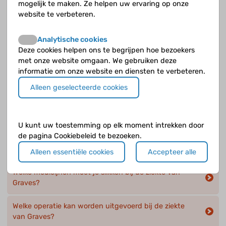
mogelijk te maken. Ze helpen uw ervaring op onze
Wat is er precies mis bij de ziekte van Graves?
website te verbeteren.
Wat is hashitoxicose?
Analytische cookies
Deze cookies helpen ons te begrijpen hoe bezoekers
Wat is hyperthyreoïdie?
met onze website omgaan. We gebruiken deze
informatie om onze website en diensten te verbeteren.
Wat is toxisch multinodulair struma?
Alleen geselecteerde cookies
Wat zijn de klachten en kenmerken bij de ziekte van
Graves?
U kunt uw toestemming op elk moment intrekken door
de pagina Cookiebeleid te bezoeken.
Welke klachten kan een kind met hyperthyreoïdie
hebben?
Alleen essentiële cookies
Accepteer alle
Welke medicijnen moet je slikken bij de ziekte van
Graves?
Welke operatie kan worden uitgevoerd bij de ziekte
van Graves?