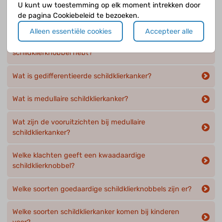
U kunt uw toestemming op elk moment intrekken door
de pagina Cookiebeleid te bezoeken.
Komt schildklierkanker bij kinderen vaak voor?
Alleen essentiële cookies
Accepteer alle
Wat gebeurt er als je een goedaardige
schildklierknobbel hebt?
Wat is gedifferentieerde schildklierkanker?
Wat is medullaire schildklierkanker?
Wat zijn de vooruitzichten bij medullaire
schildklierkanker?
Welke klachten geeft een kwaadaardige
schildklierknobbel?
Welke soorten goedaardige schildklierknobbels zijn er?
Welke soorten schildklierkanker komen bij kinderen