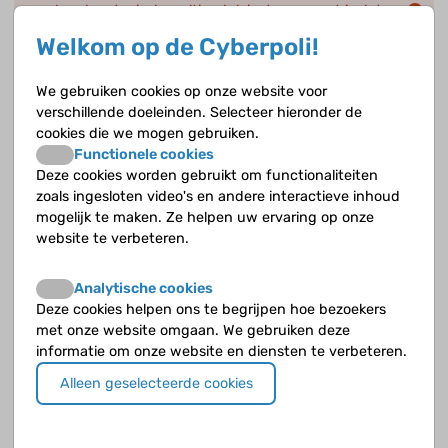
worden door toxisch multinodulair struma, wat is dat
dan?
Welkom op de Cyberpoli!
Als je een kwaadaardige schildklierknobbel hebt, heb
We gebruiken cookies op onze website voor
je dan kanker?
verschillende doeleinden. Selecteer hieronder de
cookies die we mogen gebruiken.
Hoe ontstaat een knobbel in de schildklier?
Functionele cookies
Deze cookies worden gebruikt om functionaliteiten
Hoe wordt gedifferentieerde schildklierkanker
zoals ingesloten video's en andere interactieve inhoud
behandeld?
mogelijk te maken. Ze helpen uw ervaring op onze
website te verbeteren.
Hoe wordt medullaire schildklierkanker behandeld?
Analytische cookies
Hoe wordt vastgesteld of een schildklierknobbel
Deze cookies helpen ons te begrijpen hoe bezoekers
goedaardig of kwaadaardig is?
met onze website omgaan. We gebruiken deze
informatie om onze website en diensten te verbeteren.
Hoe zijn de vooruitzichten bij gedifferentieerde
Alleen geselecteerde cookies
schildklierkanker?
Is een schildklierknobbel vaak goedaardig?