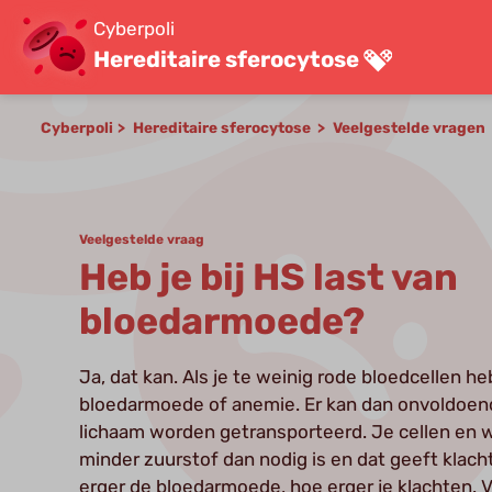
Cyberpoli
Hereditaire sferocytose
Cyberpoli
Hereditaire sferocytose
Veelgestelde vragen
Veelgestelde vraag
Heb je bij HS last van
bloedarmoede?
Ja, dat kan. Als je te weinig rode bloedcellen hebt
bloedarmoede of anemie. Er kan dan onvoldoend
lichaam worden getransporteerd. Je cellen en w
minder zuurstof dan nodig is en dat geeft klach
erger de bloedarmoede, hoe erger je klachten.