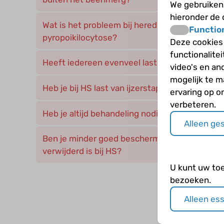
We gebruiken 
hieronder de
Wat is het probleem bij hereditaire elliptocyto
Functio
pyropoikilocytose?
Deze cookies
functionalite
Heeft iedereen evenveel last van HS?
video's en an
mogelijk te 
Heb je bij HS last van ijzerstapeling?
ervaring op o
verbeteren.
Heb je altijd behandeling nodig bij hereditaire
Alleen ge
Ben je minder goed beschermd tegen infecties 
verwijderd is bij HS?
U kunt uw to
bezoeken.
Alleen es