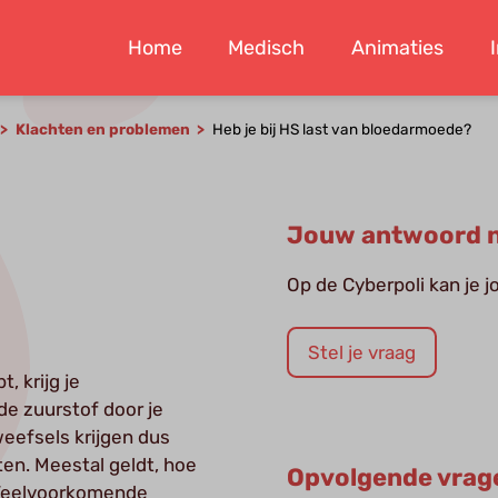
Home
Medisch
Animaties
Klachten en problemen
Heb je bij HS last van bloedarmoede?
Jouw antwoord n
Op de Cyberpoli kan je 
Stel je vraag
, krijg je
e zuurstof door je
eefsels krijgen dus
ten. Meestal geldt, hoe
Opvolgende vrag
 Veelvoorkomende