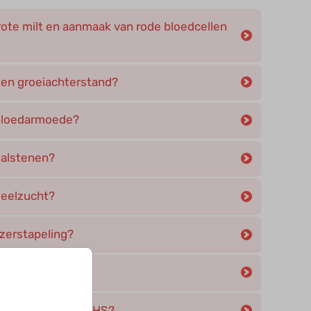
rote milt en aanmaak van rode bloedcellen
 een groeiachterstand?
n bloedarmoede?
 galstenen?
 geelzucht?
ijzerstapeling?
el last van HS?
e last krijgen van HS?