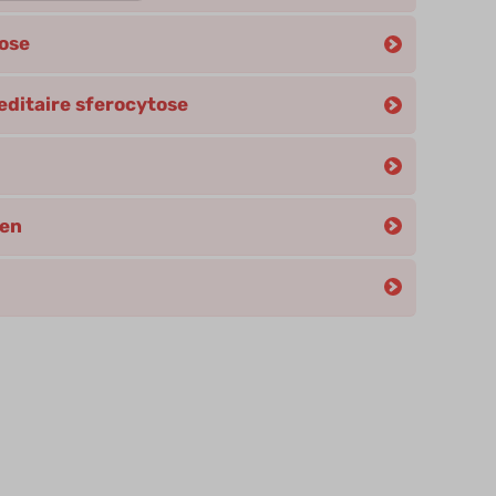
tose
editaire sferocytose
men