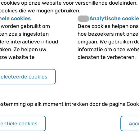
cookies op onze website voor verschillende doeleinden.
 cookies die we mogen gebruiken.
se en hereditaire
Wanneer denk je bij ee
nele cookies
Analytische cookie
sferocytose?
 worden gebruikt om
Deze cookies helpen ons 
iten zoals ingesloten
hoe bezoekers met onze
Welk probleem ontstaa
dere interactieve inhoud
omgaan. We gebruiken d
bloedcellen?
maken. Ze helpen uw
informatie om onze webs
nze website te
diensten te verbeteren.
 sferocytose?
selecteerde cookies
Andere categori
als je milt
Andere erfelijke blo
estemming op elk moment intrekken door de pagina Cooki
Behandeling
sentiële cookies
Acce
De normale rode blo