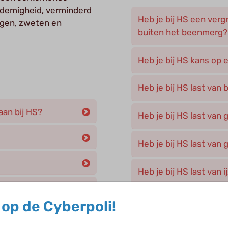
tademigheid, verminderd
Heb je bij HS een verg
ngen, zweten en
buiten het beenmerg?
Heb je bij HS kans op
Heb je bij HS last va
an bij HS?
Heb je bij HS last van
Heb je bij HS last van
Heb je bij HS last van 
Heeft iedereen evenve
op de Cyberpoli!
n rode bloedcellen
Op welke leeftijd kun j