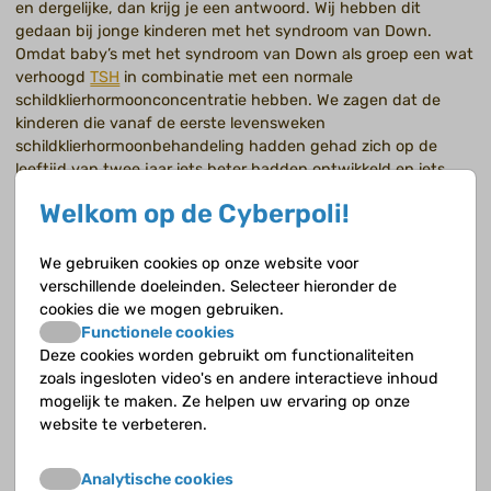
en dergelijke, dan krijg je een antwoord. Wij hebben dit
gedaan bij jonge kinderen met het syndroom van Down.
Omdat baby’s met het syndroom van Down als groep een wat
verhoogd
TSH
in combinatie met een normale
schildklierhormoonconcentratie hebben. We zagen dat de
kinderen die vanaf de eerste levensweken
schildklierhormoonbehandeling hadden gehad zich op de
leeftijd van twee jaar iets beter hadden ontwikkeld en iets
beter waren gegroeid.
Welkom op de Cyberpoli!
Hebben jullie daar nog over gepubliceerd?
We gebruiken cookies op onze website voor
Recent, in december 2014, hebben we de resultaten van een
verschillende doeleinden. Selecteer hieronder de
vervolgonderzoek bij deze groep kinderen gepubliceerd. Op de
cookies die we mogen gebruiken.
leeftijd van bijna elf jaar was er niet langer sprake van een
Functionele cookies
(duidelijk) verschil in ontwikkeling tussen de kinderen met het
Deze cookies worden gebruikt om functionaliteiten
syndroom van Down die tot de leeftijd van twee jaar
zoals ingesloten video's en andere interactieve inhoud
schildklierhormoonbehandeling hadden gehad en de kinderen
mogelijk te maken. Ze helpen uw ervaring op onze
die met een placebo waren behandeld. De kinderen die met
website te verbeteren.
schildklierhormoon waren behandeld waren wel wat langer.
Het verschil was het meest uitgesproken bij de kinderen die
Analytische cookies
na de geboorte de hoogste
TSH
-gehaltes hadden, wel 3 cm.