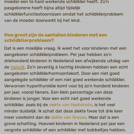
moeder een te hard werkende schildklier heeft. Zo’n
pasgeborene heeft bijna altijd tijdelijk
schildklierfunctiestoornissen omdat het schildklierprobleem
van de moeder doorwerkt bij het kind.
Hoe groot zijn de aantallen kinderen met een
schildklierprobleem?
Dat is een moeilijke vraag. Ik weet het voor kinderen met een
aangeboren schildklierprobleem. Per jaar hebben zo’n
driehonderd kinderen in Nederland een afwijkende uitslag van
de
hielprik
. Zo’n zeventig à tachtig kinderen hebben een echt
aangeboren schildklierhormoontekort. Door een niet goed
aangelegde schildklier of een niet goed werkende schildklier.
Verworven hyperthyroïdie komt voor bij zo’n honderd kinderen
per jaar, vooral tieners. Een klein percentage van deze
kinderen is jonger. Voor een echt niet goed werkende
schildklier, zoals bij de
ziekte van Hashimoto
, is het veel
minder duidelijk. Ik schat dat deze ziekte twee tot drie keer
meer voorkomt dan de
ziekte van Graves
. Maar dat is een
grove schatting. Hoeveel kinderen in Nederland per jaar een
vergrote schildklier of een schildklier met bobbeltjes hebben,