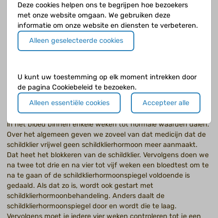
Deze cookies helpen ons te begrijpen hoe bezoekers
Drie cm is natuurlijk geen groot verschil, maar bij een kind met
met onze website omgaan. We gebruiken deze
het syndroom van Down dat als volwassene gemiddeld 20 cm
informatie om onze website en diensten te verbeteren.
korter is dan een volwassene zonder dat syndroom is het niet
niks! Binnenkort hopen we ook andere uitkomsten van de
Alleen geselecteerde cookies
studie die we bij deze groep kinderen hebben gedaan te
publiceren.
U kunt uw toestemming op elk moment intrekken door
de pagina Cookiebeleid te bezoeken.
Hoe behandel je de ziekte van Graves?
Alleen essentiële cookies
Accepteer alle
We starten met een medicijn dat de aanmaak van het
schildklierhormoon remt zodat de schildklierhormoonspiegels
in het bloed binnen enkele weken tot normale waarden dalen.
Over het algemeen geven we zoveel van dat medicijn dat de
schildklier vrijwel geen schildklierhormoon meer aanmaakt.
Dat heet het blokkeren van de schildklier. Vervolgens doen we
na twee tot drie en na vier tot vijf weken een bloedtest om te
na te gaan of de schildklierhormoonspiegel voldoende is
gedaald. Als dat zo is, wordt ook gestart met
schildklierhormoonbehandeling. Anders daalt de
schildklierhormoonspiegel door en wordt die te laag.
Vervolgens moet je iedere vier weken controleren tot je een