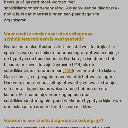
beslis je of gestart moet worden met
schildklierhormoonbehandeling. Als aanvullende diagnostiek
nodig is, is dat meestal binnen een paar dagen te
organiseren.
Waar zoek je verder naar als de diagnose
schildklierprobleem is vastgesteld?
Na de eerste bloedtesten is het meestal wel duidelijk of er
sprake is van een schildklieraandoening of dat waarschijnlijk
de hypofyse de boosdoener is. Dat kun je zien door in het
bloed naar zowel de vrije thyroxine (FT4) als de
schildklierstimulerendhormoon(
TSH
)concentratie te kijken.
Maar soms zijn er pasgeborenen waarbij het wat lastiger is.
Dan wordt het een puzzeltraject waarbij we wat extra tijd,
een aantal dagen, soms weken, nodig hebben om eruit
komen. Met name bij verdenking op een qua
schildklieraansturing niet goed werkende hypofyse kijken we
dan ook naar de andere functies van die klier.
Waarom is een snelle diagnose zo belangrijk?