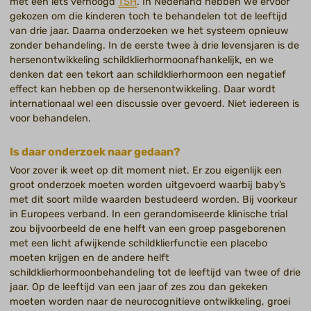
met een iets verhoogd
TSH
. In Nederland hebben we ervoor
gekozen om die kinderen toch te behandelen tot de leeftijd
van drie jaar. Daarna onderzoeken we het systeem opnieuw
zonder behandeling. In de eerste twee à drie levensjaren is de
hersenontwikkeling schildklierhormoonafhankelijk, en we
denken dat een tekort aan schildklierhormoon een negatief
effect kan hebben op de hersenontwikkeling. Daar wordt
internationaal wel een discussie over gevoerd. Niet iedereen is
voor behandelen.
Is daar onderzoek naar gedaan?
Voor zover ik weet op dit moment niet. Er zou eigenlijk een
groot onderzoek moeten worden uitgevoerd waarbij baby’s
met dit soort milde waarden bestudeerd worden. Bij voorkeur
in Europees verband. In een gerandomiseerde klinische trial
zou bijvoorbeeld de ene helft van een groep pasgeborenen
met een licht afwijkende schildklierfunctie een placebo
moeten krijgen en de andere helft
schildklierhormoonbehandeling tot de leeftijd van twee of drie
jaar. Op de leeftijd van een jaar of zes zou dan gekeken
moeten worden naar de neurocognitieve ontwikkeling, groei