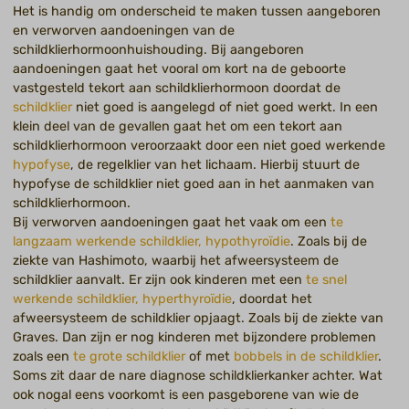
Het is handig om onderscheid te maken tussen aangeboren
en verworven aandoeningen van de
schildklierhormoonhuishouding. Bij aangeboren
aandoeningen gaat het vooral om kort na de geboorte
vastgesteld tekort aan schildklierhormoon doordat de
schildklier
niet goed is aangelegd of niet goed werkt. In een
klein deel van de gevallen gaat het om een tekort aan
schildklierhormoon veroorzaakt door een niet goed werkende
hypofyse
, de regelklier van het lichaam. Hierbij stuurt de
hypofyse de schildklier niet goed aan in het aanmaken van
schildklierhormoon.
Bij verworven aandoeningen gaat het vaak om een
te
langzaam werkende schildklier, hypothyroïdie
. Zoals bij de
ziekte van Hashimoto, waarbij het afweersysteem de
schildklier aanvalt. Er zijn ook kinderen met een
te snel
werkende schildklier, hyperthyroïdie
, doordat het
afweersysteem de schildklier opjaagt. Zoals bij de ziekte van
Graves. Dan zijn er nog kinderen met bijzondere problemen
zoals een
te grote schildklier
of met
bobbels in de schildklier
.
Soms zit daar de nare diagnose schildklierkanker achter. Wat
ook nogal eens voorkomt is een pasgeborene van wie de