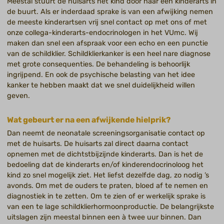
Meestal stuurt de huisarts het kind door naar een kinderarts in
de buurt. Als er inderdaad sprake is van een afwijking nemen
de meeste kinderartsen vrij snel contact op met ons of met
onze collega-kinderarts-endocrinologen in het VUmc. Wij
maken dan snel een afspraak voor een echo en een punctie
van de schildklier. Schildklierkanker is een heel nare diagnose
met grote consequenties. De behandeling is behoorlijk
ingrijpend. En ook de psychische belasting van het idee
kanker te hebben maakt dat we snel duidelijkheid willen
geven.
Wat gebeurt er na een afwijkende hielprik?
Dan neemt de neonatale screeningsorganisatie contact op
met de huisarts. De huisarts zal direct daarna contact
opnemen met de dichtstbijzijnde kinderarts. Dan is het de
bedoeling dat de kinderarts en/of kinderendocrinoloog het
kind zo snel mogelijk ziet. Het liefst dezelfde dag, zo nodig ’s
avonds. Om met de ouders te praten, bloed af te nemen en
diagnostiek in te zetten. Om te zien of er werkelijk sprake is
van een te lage schildklierhormoonproductie. De belangrijkste
uitslagen zijn meestal binnen een à twee uur binnen. Dan