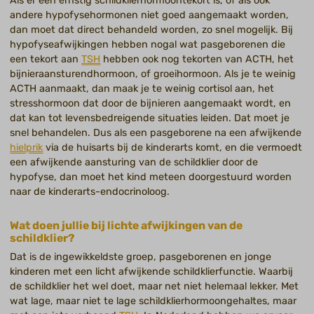
Als er een ernstig schildklierhormoontekort is, of als ook
andere hypofysehormonen niet goed aangemaakt worden,
dan moet dat direct behandeld worden, zo snel mogelijk. Bij
hypofyseafwijkingen hebben nogal wat pasgeborenen die
een tekort aan
TSH
hebben ook nog tekorten van ACTH, het
bijnieraansturendhormoon, of groeihormoon. Als je te weinig
ACTH aanmaakt, dan maak je te weinig cortisol aan, het
stresshormoon dat door de bijnieren aangemaakt wordt, en
dat kan tot levensbedreigende situaties leiden. Dat moet je
snel behandelen. Dus als een pasgeborene na een afwijkende
hielprik
via de huisarts bij de kinderarts komt, en die vermoedt
een afwijkende aansturing van de schildklier door de
hypofyse, dan moet het kind meteen doorgestuurd worden
naar de kinderarts-endocrinoloog.
Wat doen jullie bij lichte afwijkingen van de
schildklier?
Dat is de ingewikkeldste groep, pasgeborenen en jonge
kinderen met een licht afwijkende schildklierfunctie. Waarbij
de schildklier het wel doet, maar net niet helemaal lekker. Met
wat lage, maar niet te lage schildklierhormoongehaltes, maar