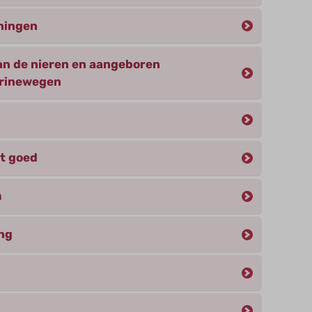
eningen
n de nieren en aangeboren
urinewegen
et goed
m
ng