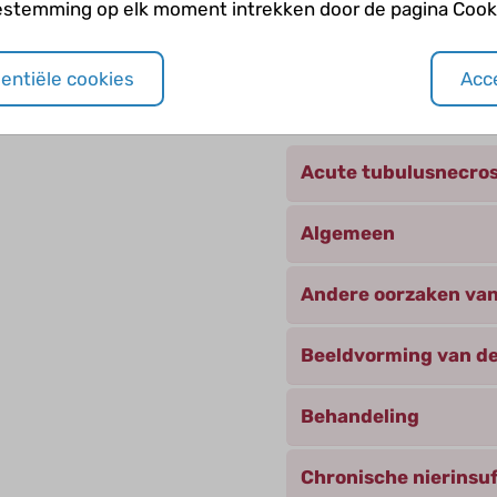
estemming op elk moment intrekken door de pagina Cooki
sentiële cookies
Acce
Andere categori
Acute tubulusnecro
Algemeen
Andere oorzaken van
Beeldvorming van de
Behandeling
Chronische nierinsuf