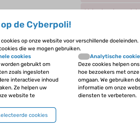
Wat gebeurt er met de
de tubulus ?
op de Cyberpoli!
Wat gebeurt er precie
cookies op onze website voor verschillende doeleinden.
 cookies die we mogen gebruiken.
Wat is de functie van 
nele cookies
Analytische cookie
 worden gebruikt om
Deze cookies helpen ons 
Wat is de invloed van
iten zoals ingesloten
hoe bezoekers met onze
dere interactieve inhoud
omgaan. We gebruiken d
Wat verstaan we onde
maken. Ze helpen uw
informatie om onze webs
nze website te
diensten te verbeteren.
Welke hormonen zijn be
concentratie?
selecteerde cookies
Welke stoffen worden
voor hergebruik?