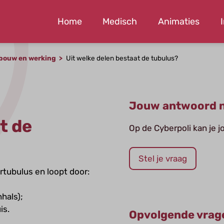
Home
Medisch
Animaties
bouw en werking
Uit welke delen bestaat de tubulus?
Jouw antwoord n
t de
Op de Cyberpoli kan je 
Stel je vraag
rtubulus en loopt door:
hals);
is.
Opvolgende vrag