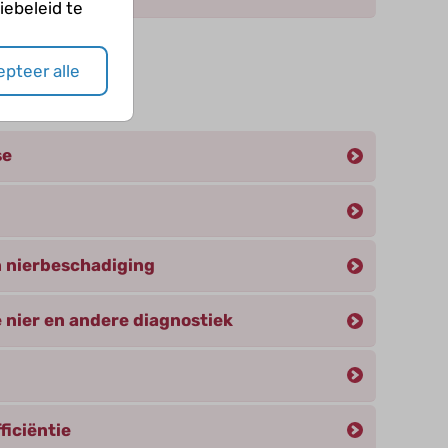
ebeleid te
pteer alle
eën
se
 nierbeschadiging
 nier en andere diagnostiek
ficiëntie