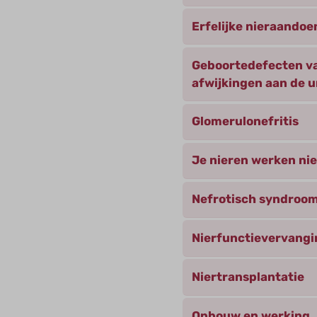
Erfelijke nieraando
Geboortedefecten va
afwijkingen aan de 
Glomerulonefritis
Je nieren werken ni
Nefrotisch syndroo
Nierfunctievervangi
Niertransplantatie
Opbouw en werking