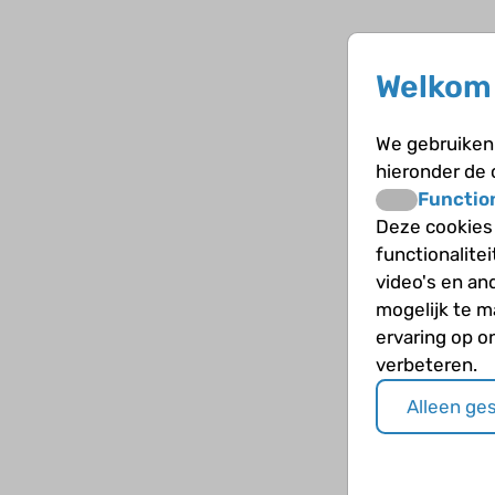
Welkom 
We gebruiken 
hieronder de
Functio
Deze cookies
functionalite
video's en an
mogelijk te 
ervaring op o
verbeteren.
Alleen ge