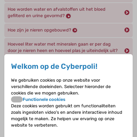
Hoe worden water en afvalstoffen uit het bloed
gefilterd en urine gevormd?
Hoe zijn je nieren opgebouwd?
Hoeveel liter water met mineralen gaan er per dag
door je nieren heen en hoeveel plas je uiteindelijk uit?
Welkom op de Cyberpoli!
Uit welke delen bestaat de tubulus?
We gebruiken cookies op onze website voor
Wat doen de nefronen, de werkeenheden van je
verschillende doeleinden. Selecteer hieronder de
nieren, precies?
cookies die we mogen gebruiken.
Functionele cookies
Deze cookies worden gebruikt om functionaliteiten
Wat doen de nieren precies?
zoals ingesloten video's en andere interactieve inhoud
mogelijk te maken. Ze helpen uw ervaring op onze
Wat gebeurt er met de voorurine in de lis van Henle ?
website te verbeteren.
Wat gebeurt er met de voorurine in het distale (veraf)