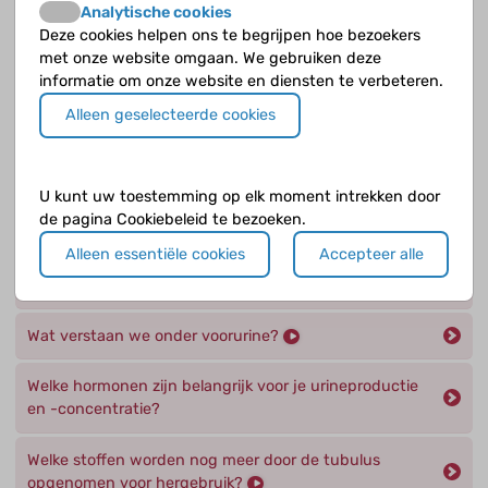
Analytische cookies
gedeelte en de verzamelbuis (c)?
Deze cookies helpen ons te begrijpen hoe bezoekers
met onze website omgaan. We gebruiken deze
Wat gebeurt er met de voorurine in het proximale
informatie om onze website en diensten te verbeteren.
gedeelte van de tubulus ?
Alleen geselecteerde cookies
Wat gebeurt er precies in de glomerulus
(zeeflichaampje)?
U kunt uw toestemming op elk moment intrekken door
Wat is de functie van de tubulus?
de pagina Cookiebeleid te bezoeken.
Alleen essentiële cookies
Accepteer alle
Wat is de invloed van je nieren op je hersenen en
zenuwbanen?
Wat verstaan we onder voorurine?
Welke hormonen zijn belangrijk voor je urineproductie
en -concentratie?
Welke stoffen worden nog meer door de tubulus
opgenomen voor hergebruik?