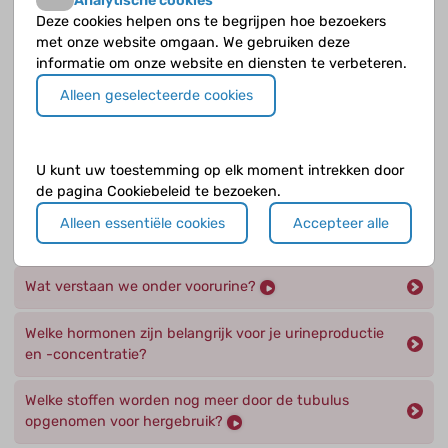
Analytische cookies
Deze cookies helpen ons te begrijpen hoe bezoekers
Wat gebeurt er met de voorurine in het proximale
met onze website omgaan. We gebruiken deze
gedeelte van de tubulus ?
informatie om onze website en diensten te verbeteren.
Alleen geselecteerde cookies
Wat gebeurt er precies in de glomerulus
(zeeflichaampje)?
U kunt uw toestemming op elk moment intrekken door
Wat is de functie van de tubulus?
de pagina Cookiebeleid te bezoeken.
Wat is de invloed van je nieren op je hersenen en
Alleen essentiële cookies
Accepteer alle
zenuwbanen?
Wat verstaan we onder voorurine?
Welke hormonen zijn belangrijk voor je urineproductie
en -concentratie?
Welke stoffen worden nog meer door de tubulus
opgenomen voor hergebruik?