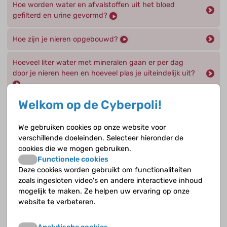
Hoe worden water en afvalstoffen uit het bloed
gefilterd en urine gevormd?
Hoe zijn je nieren opgebouwd?
Hoeveel liter water met mineralen gaan er per dag
door je nieren heen en hoeveel plas je uiteindelijk uit?
Welkom op de Cyberpoli!
Uit welke delen bestaat de tubulus?
We gebruiken cookies op onze website voor
Wat doen de nefronen, de werkeenheden van je
verschillende doeleinden. Selecteer hieronder de
nieren, precies?
cookies die we mogen gebruiken.
Functionele cookies
Wat doen de nieren precies?
Deze cookies worden gebruikt om functionaliteiten
zoals ingesloten video's en andere interactieve inhoud
Wat gebeurt er met de voorurine in de lis van Henle ?
mogelijk te maken. Ze helpen uw ervaring op onze
website te verbeteren.
Wat gebeurt er met de voorurine in het distale (veraf)
gedeelte en de verzamelbuis (c)?