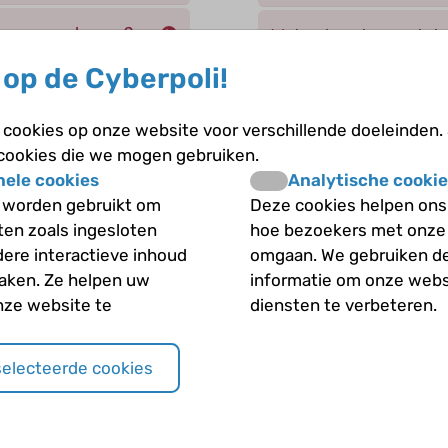
en en zenuwbanen?
Wat gebeurt er met de
de tubulus ?
op de Cyberpoli!
male gedeelte van
Wat gebeurt er precie
cookies op onze website voor verschillende doeleinden.
 cookies die we mogen gebruiken.
en moet je nemen
Wat is de functie van 
nele cookies
Analytische cookie
 worden gebruikt om
Deze cookies helpen ons 
Wat is de invloed van
iten zoals ingesloten
hoe bezoekers met onze
 goed werken?
dere interactieve inhoud
omgaan. We gebruiken d
Wat verstaan we onde
maken. Ze helpen uw
informatie om onze webs
 (veraf) gedeelte
nze website te
diensten te verbeteren.
Welke hormonen zijn be
concentratie?
selecteerde cookies
Henle ?
Welke stoffen worden
voor hergebruik?