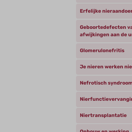
Erfelijke nieraando
Geboortedefecten va
afwijkingen aan de 
Glomerulonefritis
Je nieren werken ni
Nefrotisch syndroo
Nierfunctievervangi
Niertransplantatie
Opbouw en werking