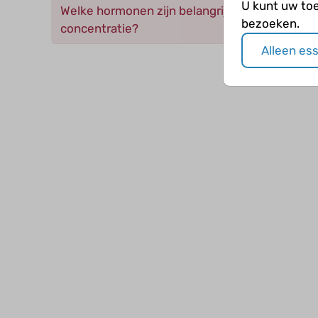
U kunt uw to
Welke hormonen zijn belangrijk voor je urinepr
bezoeken.
concentratie?
Alleen es