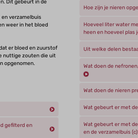
. Dit gebeurt in de
Hoe zijn je nieren o
s en verzamelbuis
Hoeveel liter water me
en weer in het bloed
heen en hoeveel plas je
dat er bloed en zuurstof
Uit welke delen besta
 nuttige zouten die uit
den opgenomen.
Wat doen de nefronen,
Wat doen de nieren pr
Wat gebeurt er met de 
Wat gebeurt er met de 
d gefilterd en
en de verzamelbuis (c)