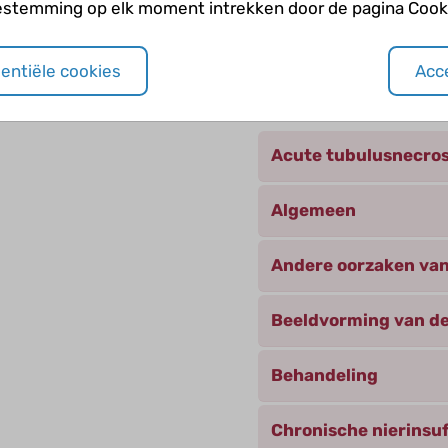
estemming op elk moment intrekken door de pagina Cooki
oductie en -
sentiële cookies
Acce
Andere categori
Acute tubulusnecro
Algemeen
Andere oorzaken van
Beeldvorming van de
Behandeling
Chronische nierinsuf