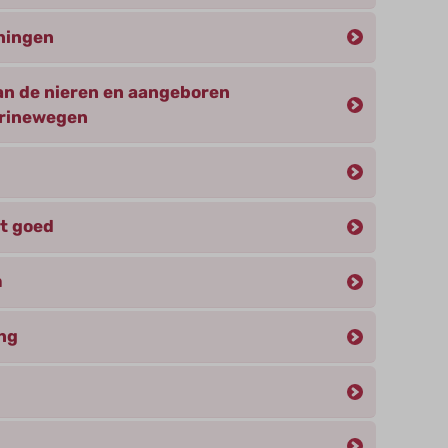
eningen
n de nieren en aangeboren
urinewegen
et goed
m
ng