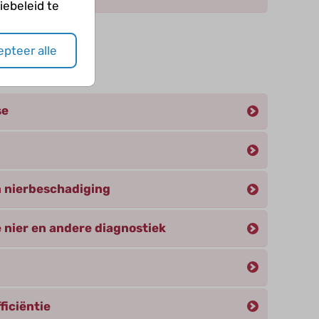
ebeleid te
pteer alle
eën
se
 nierbeschadiging
 nier en andere diagnostiek
ficiëntie