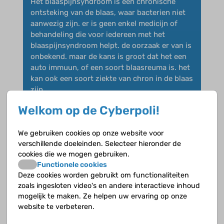
Het blaaspijnsyndroom is een chronische
ontsteking van de blaas, waar bacterien niet
aanwezig zijn. er is geen enkel medicijn of
behandeling die voor iedereen met het
blaaspijnsyndroom helpt. de oorzaak er van is
onbekend. maar de kans is groot dat het een
auto immuun, of een soort blaasreuma is. het
kan ook een soort ziekte van chron in de blaas
zijn.
Welkom op de Cyberpoli!
zijn er nog mensen met het
blaaspijnsyndroom om ervaringen uit te
wisselen?
We gebruiken cookies op onze website voor
verschillende doeleinden. Selecteer hieronder de
cookies die we mogen gebruiken.
Functionele cookies
Deze cookies worden gebruikt om functionaliteiten
zoals ingesloten video's en andere interactieve inhoud
mogelijk te maken. Ze helpen uw ervaring op onze
website te verbeteren.