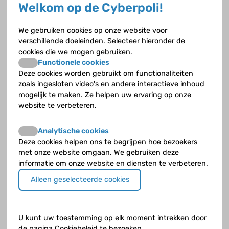
Engels heet dit wheezing. Het is belangrijk om onderscheid te
Welkom op de Cyberpoli!
maken tussen piepen bij de inademing en piepen bij de
uitademing. Het piepen bij de inademing wordt namelijk
We gebruiken cookies op onze website voor
veroorzaakt door een vernauwing in de hoge luchtwegen,
verschillende doeleinden. Selecteer hieronder de
zoals een zwelling van het slijmvlies in de bovenste
cookies die we mogen gebruiken.
luchtwegen door een virale infectie. Piepen bij de uitademing
Functionele cookies
wordt veroorzaakt door een vernauwing in de lage
Deze cookies worden gebruikt om functionaliteiten
luchtwegen, zoals veroorzaakt door bronchiale
zoals ingesloten video's en andere interactieve inhoud
hyperreactiviteit.
mogelijk te maken. Ze helpen uw ervaring op onze
website te verbeteren.
Analytische cookies
Deze cookies helpen ons te begrijpen hoe bezoekers
met onze website omgaan. We gebruiken deze
informatie om onze website en diensten te verbeteren.
Alleen geselecteerde cookies
U kunt uw toestemming op elk moment intrekken door
de pagina Cookiebeleid te bezoeken.