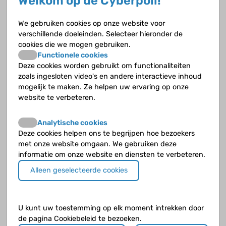
Welkom op de Cyberpoli!
We gebruiken cookies op onze website voor
verschillende doeleinden. Selecteer hieronder de
cookies die we mogen gebruiken.
Mickey07
op 23 juni 2018
Functionele cookies
Deze cookies worden gebruikt om functionaliteiten
Hoi Des,
zoals ingesloten video's en andere interactieve inhoud
mogelijk te maken. Ze helpen uw ervaring op onze
Mijn zoon van 14 waarschijnlijk ook, zitten nu
website te verbeteren.
in “de molen” .
Je kunt er best veel over vinden maar meestal
Analytische cookies
in het Engels.
Deze cookies helpen ons te begrijpen hoe bezoekers
Keertje mailen ?
met onze website omgaan. We gebruiken deze
Groet
informatie om onze website en diensten te verbeteren.
W.
Alleen geselecteerde cookies
U kunt uw toestemming op elk moment intrekken door
de pagina Cookiebeleid te bezoeken.