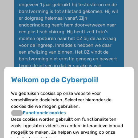
ongeveer 1 jaar gebruikt hij testosteron en de
borstvorming is tot stilstand gekomen. Hij wil
er dolgraag helemaal vanaf. Zijn
endocrinoloog heeft hem doorverwezen naar
een plastisch chirurg. Hij heeft zelf foto's
moeten opsturen naar het CZ bij de aanvraag
voor de ingreep. Inmiddels hebben we daar
een afwijzing van binnen. Het CZ vindt de
borstvorming niet ernstig genoeg en beweert
tegen de artsen in dat er sprake is van
pseudogynaecomastie/vetweefsel dat met
Welkom op de Cyberpoli!
lijnen kan verdwijnen. Heeft iemand ervaring
in het wel vergoed krijgen door de
verzekeraar? Kan iemand ons advies geven
We gebruiken cookies op onze website voor
om alsnog bij het CZ goedkeuring voor
verschillende doeleinden. Selecteer hieronder de
plastische chirurgie te verkrijgen?
cookies die we mogen gebruiken.
Daar zouden wij heel blij mee zijn. Groetjes
Functionele cookies
Deze cookies worden gebruikt om functionaliteiten
Tasha
zoals ingesloten video's en andere interactieve inhoud
mogelijk te maken. Ze helpen uw ervaring op onze