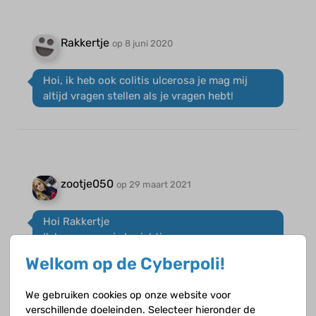
Rakkertje
op 8 juni 2020
Hoi, ik heb ook colitis ulcerosa je mag mij
altijd vragen stellen als je vragen hebt!
zootje050
op 29 maart 2021
Hoi Rakkertje
Ik lees nu pas je berichtje...oeps
Welkom op de Cyberpoli!
Fijn om iemand te hebben die over dit
onderwerp kan meepraten.
We gebruiken cookies op onze website voor
verschillende doeleinden. Selecteer hieronder de
Ik heb een vraagje: