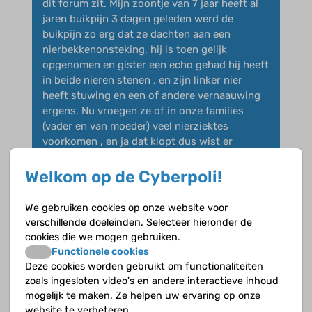
dit forum zit. Mijn zoontje van 7 jaar heeft al
jaren buikpijn 3 dagen geleden werd de
buikpijn zo erg dat ze dachten aan een
nierbekkenonsteking, hij is toen gelijk
opgenomen en gister een echo gehad hij heeft
in beide nieren stenen , en zijn linker nier
heeft stuwing en een of andere vernaauwing
ergens. Nu vroegen ze of in onze families
(vader en van moeder) veel nierziektes
voorkomen , en ja dat klopt dus wist er
helemaal niks van..nu willen ze een
bloedonderzoek gaan doen ivm erfelijkheid
Welkom op de Cyberpoli!
etc? is iemand met dit verhaal bekend? Ik ben
erg ongerust en weet niet wat ons te wachten
We gebruiken cookies op onze website voor
staat moest dit echt van me afschrijven.
verschillende doeleinden. Selecteer hieronder de
cookies die we mogen gebruiken.
Liefs
Functionele cookies
Francis
Deze cookies worden gebruikt om functionaliteiten
zoals ingesloten video's en andere interactieve inhoud
mogelijk te maken. Ze helpen uw ervaring op onze
website te verbeteren.