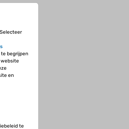
 Selecteer
s
te begrijpen
 website
eze
ite en
ebeleid te