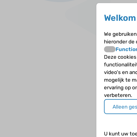
Welkom 
We gebruiken 
hieronder de
Functio
Deze cookies
functionalite
video's en an
mogelijk te 
ervaring op o
verbeteren.
Alleen ge
U kunt uw to