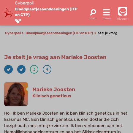
Cyberpoli
Bloedplaatjes­aandoeningen (ITP
en CTP)
inloggen
Cyberpoli
Bloedplaatjes­aandoeningen (ITP en CTP)
Stel je vraag
Je stelt je vraag aan Marieke Joosten
3
4
Marieke Joosten
Klinisch geneticus
Hoi! Ik ben Marieke Joosten en ik ben klinisch geneticus in het
Erasmus MC. Een klinisch geneticus is een dokter die zich
bezighoudt met erfelijke ziekten. Ik ben verbonden aan het
Hemofiliebehandelcentrum en aan het Sikkelcelcentrum in