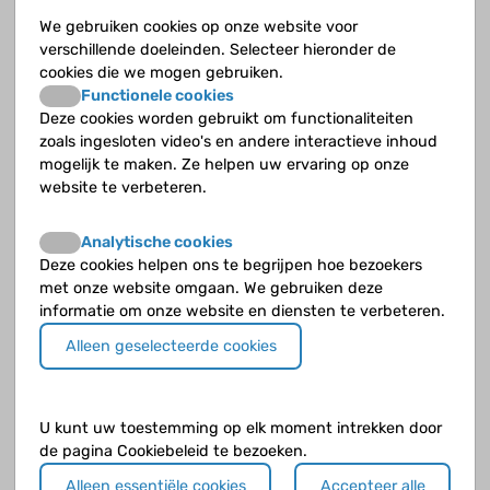
We gebruiken cookies op onze website voor
Jouw vraag
Geef zoveel mogelijk details zodat de deskundige een goed beeld krijgt.
verschillende doeleinden. Selecteer hieronder de
cookies die we mogen gebruiken.
Functionele cookies
Deze cookies worden gebruikt om functionaliteiten
zoals ingesloten video's en andere interactieve inhoud
mogelijk te maken. Ze helpen uw ervaring op onze
website te verbeteren.
Analytische cookies
Deze cookies helpen ons te begrijpen hoe bezoekers
met onze website omgaan. We gebruiken deze
Klik op de knop
verder naar voorbeeld
als je klaar bent.
informatie om onze website en diensten te verbeteren.
Alleen geselecteerde cookies
U kunt uw toestemming op elk moment intrekken door
de pagina Cookiebeleid te bezoeken.
Alleen essentiële cookies
Accepteer alle