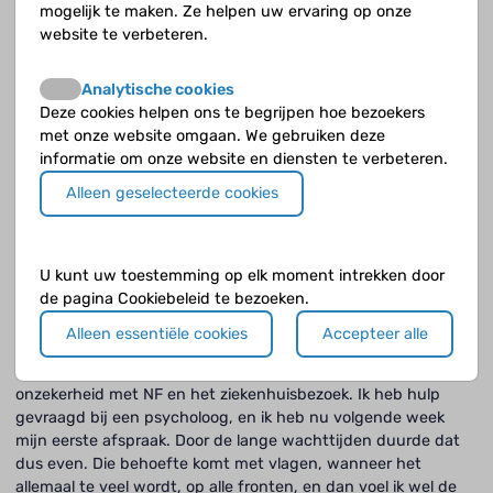
mogelijk te maken. Ze helpen uw ervaring op onze
gevoeld dan de rest. Mijn zussen hebben ook op die school
website te verbeteren.
gezeten en daar wilde ik ook heen. Dat was mijn doel. Dat is
gelukt.
Analytische cookies
Deze cookies helpen ons te begrijpen hoe bezoekers
Kun je accepteren dat je NF hebt?
met onze website omgaan. We gebruiken deze
Ik weet niet of ik het echt accepteer, maar ik moet wel. Het is
informatie om onze website en diensten te verbeteren.
een heel onzekere ziekte, het kan opeens ook echt slecht
Alleen geselecteerde cookies
gaan. Ik zou liever op een briefje krijgen dat ik over tien jaar
blind ben, dan weet ik waar ik aan toe ben. Dat is makkelijker
dan het ongewisse. Ik denk dat ik dat onzekere ook lastig
vind.
U kunt uw toestemming op elk moment intrekken door
de pagina Cookiebeleid te bezoeken.
Zoek je hulp bij een psycholoog?
Alleen essentiële cookies
Accepteer alle
Eigenlijk sinds een halfjaar merkte ik dat het eigenlijk allemaal
te veel werd door studie, het bestuursjaar en zo veel
onzekerheid met NF en het ziekenhuisbezoek. Ik heb hulp
gevraagd bij een psycholoog, en ik heb nu volgende week
mijn eerste afspraak. Door de lange wachttijden duurde dat
dus even. Die behoefte komt met vlagen, wanneer het
allemaal te veel wordt, op alle fronten, en dan voel ik wel de