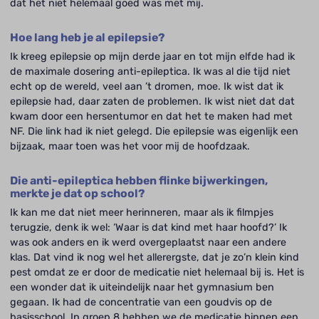
dat het niet helemaal goed was met mij.
Hoe lang heb je al epilepsie?
Ik kreeg epilepsie op mijn derde jaar en tot mijn elfde had ik
de maximale dosering anti-epileptica. Ik was al die tijd niet
echt op de wereld, veel aan ’t dromen, moe. Ik wist dat ik
epilepsie had, daar zaten de problemen. Ik wist niet dat dat
kwam door een hersentumor en dat het te maken had met
NF. Die link had ik niet gelegd. Die epilepsie was eigenlijk een
bijzaak, maar toen was het voor mij de hoofdzaak.
Die anti-epileptica hebben flinke bijwerkingen,
merkte je dat op school?
Ik kan me dat niet meer herinneren, maar als ik filmpjes
terugzie, denk ik wel: ‘Waar is dat kind met haar hoofd?’ Ik
was ook anders en ik werd overgeplaatst naar een andere
klas. Dat vind ik nog wel het allerergste, dat je zo’n klein kind
pest omdat ze er door de medicatie niet helemaal bij is. Het is
een wonder dat ik uiteindelijk naar het gymnasium ben
gegaan. Ik had de concentratie van een goudvis op de
basisschool. In groep 8 hebben we de medicatie binnen een