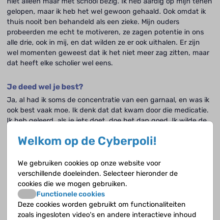
niet alleen maar met school bezig. Ik heb aardig op mijn tenen
gelopen, maar ik heb het wel gewoon gehaald. Ook omdat ik
thuis nooit ben behandeld als een zieke. Mijn ouders
probeerden me echt te motiveren, ze zagen potentie in ons
alle drie, ook in mij, en dat wilden ze er ook uithalen. Er zijn
wel momenten geweest dat ik het niet meer zag zitten, maar
dat heeft elke scholier wel eens.
Je deed wel je best?
Ja, al had ik soms de concentratie van een garnaal, en was ik
ook best vaak moe. Ik denk dat dat kwam door die medicatie.
Ik heb geleerd, als je iets doet, doe het dan goed. Ik wilde de
school echt afmaken. Het was niet zo dat ik heel streng voor
Welkom op de Cyberpoli!
mezelf was, mijn ouders hadden de regel dat we het thuis
niet over school hadden. Niet over hoe toetsen gingen of zo.
We gebruiken cookies op onze website voor
verschillende doeleinden. Selecteer hieronder de
Wist je dat NF ook invloed heeft op het leren?
cookies die we mogen gebruiken.
Daar kwam ik later pas achter, dat mensen vaak
Functionele cookies
leerproblemen hebben en naar het speciaal onderwijs gaan. Ik
Deze cookies worden gebruikt om functionaliteiten
kan me wel herinneren dat de neuroloog er versteld van stond
zoals ingesloten video's en andere interactieve inhoud
dat ik naar het gymnasium ging. Maar ik heb me nooit anders