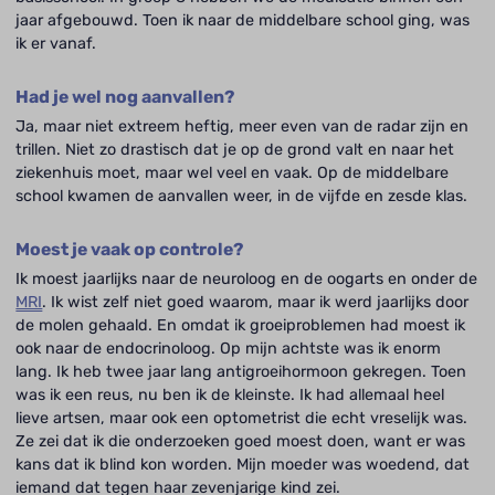
jaar afgebouwd. Toen ik naar de middelbare school ging, was
ik er vanaf.
Had je wel nog aanvallen?
Ja, maar niet extreem heftig, meer even van de radar zijn en
trillen. Niet zo drastisch dat je op de grond valt en naar het
ziekenhuis moet, maar wel veel en vaak. Op de middelbare
school kwamen de aanvallen weer, in de vijfde en zesde klas.
Moest je vaak op controle?
Ik moest jaarlijks naar de neuroloog en de oogarts en onder de
MRI
. Ik wist zelf niet goed waarom, maar ik werd jaarlijks door
de molen gehaald. En omdat ik groeiproblemen had moest ik
ook naar de endocrinoloog. Op mijn achtste was ik enorm
lang. Ik heb twee jaar lang antigroeihormoon gekregen. Toen
was ik een reus, nu ben ik de kleinste. Ik had allemaal heel
lieve artsen, maar ook een optometrist die echt vreselijk was.
Ze zei dat ik die onderzoeken goed moest doen, want er was
kans dat ik blind kon worden. Mijn moeder was woedend, dat
iemand dat tegen haar zevenjarige kind zei.