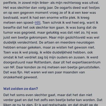
periferie, in zowel mijn linker- als mijn rechteroog was uitval.
Het was slechter dan vorig jaar. De oogarts deed wat testjes
en op een gegeven moment vroeg ze of ik al een keer was
bestraald, want ik had een enorme witte plek. Ik kreeg
meteen een spoed-
MRI
. Toen schrok ik wel heel erg, want ik
besefte dat het ook slechter kon gaan. Ik was bang dat de
tumor was gegroeid, maar gelukkig was dat niet zo, hij was
juist een beetje gekrompen. Maar mijn gezichtsveld was wel
duidelijk verslechterd. De artsen en meerdere neurologen
hebben ernaar gekeken, maar ze wisten het gewoon niet.
Toen was ik wel pissig, ik wilde duidelijkheid hebben, ook
omdat ik het verdriet zag bij mijn ouders en zussen. Ik werd
doorgestuurd naar Rotterdam, daar zit het expertisecentrum
van NF. Daar konden ze mij meteen een beetje geruststellen.
Dat was fijn. Het waren wel een paar maanden van
onzekerheid geweest.
Wat zeiden ze dan?
Dat het soms even slechter gaat, maar dat het dan niet
verder gaat en dat het zelfs een beetje beter kan worden. Dat
lijken ze nu te zien. Er is wel restschade, en dat drukt op de