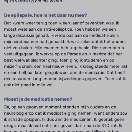
zij zo verdrietig om me waren.
De epilepsie, hoe is het daar nu mee?
Dat kwam weer terug toen ik een jaar of zeventien was, ik
moest weer aan de anti-epileptica. Toen hebben we een
lange discussie gehad. Ik wilde pas aan de medicatie als ik
mijn eindexamen had gehaald. Ik wist zeker dat ik het anders
niet zou halen. Mijn examen heb ik gehaald. Die zomer ben ik
veel uitgegaan, ik werkte op de Parade en ik merkte dat het
best wel wat slechter ging. Toen ging ik studeren en op
mijzelf wonen, een heel nieuw leven. Ik kreeg steeds meer last
en een halfjaar later ging ik weer aan de medicatie. Dat heeft
drie maanden lang enorme bijwerkingen gegeven. Toen zat ik
ook niet goed in mijn vel.
Moest je de medicatie nemen?
Ja, op een gegeven moment stonden mijn ouders en de
neuroloog erop dat ik medicatie ging nemen, want anders zou
ik schade oplopen. Ik dus aan de medicijnen. Ik gebruik geen
drugs, maar ik had echt het gevoel dat ik aan de XTC zat. Ik
kon me niet concentreren en ik was moe en trillerig. Ik had