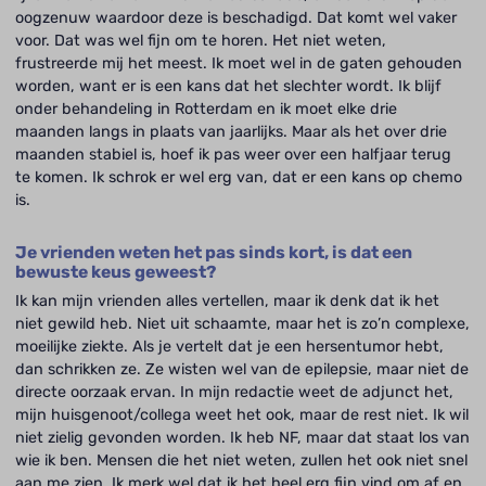
oogzenuw waardoor deze is beschadigd. Dat komt wel vaker
voor. Dat was wel fijn om te horen. Het niet weten,
frustreerde mij het meest. Ik moet wel in de gaten gehouden
worden, want er is een kans dat het slechter wordt. Ik blijf
onder behandeling in Rotterdam en ik moet elke drie
maanden langs in plaats van jaarlijks. Maar als het over drie
maanden stabiel is, hoef ik pas weer over een halfjaar terug
te komen. Ik schrok er wel erg van, dat er een kans op chemo
is.
Je vrienden weten het pas sinds kort, is dat een
bewuste keus geweest?
Ik kan mijn vrienden alles vertellen, maar ik denk dat ik het
niet gewild heb. Niet uit schaamte, maar het is zo’n complexe,
moeilijke ziekte. Als je vertelt dat je een hersentumor hebt,
dan schrikken ze. Ze wisten wel van de epilepsie, maar niet de
directe oorzaak ervan. In mijn redactie weet de adjunct het,
mijn huisgenoot/collega weet het ook, maar de rest niet. Ik wil
niet zielig gevonden worden. Ik heb NF, maar dat staat los van
wie ik ben. Mensen die het niet weten, zullen het ook niet snel
aan me zien. Ik merk wel dat ik het heel erg fijn vind om af en