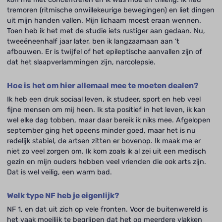
tremoren (ritmische onwillekeurige bewegingen) en liet dingen
uit mijn handen vallen. Mijn lichaam moest eraan wennen.
Toen heb ik het met de studie iets rustiger aan gedaan. Nu,
tweeëneenhalf jaar later, ben ik langzaamaan aan ’t
afbouwen. Er is twijfel of het epileptische aanvallen zijn of
dat het slaapverlammingen zijn, narcolepsie.
Hoe is het om hier allemaal mee te moeten dealen?
Ik heb een druk sociaal leven, ik studeer, sport en heb veel
fijne mensen om mij heen. Ik sta positief in het leven, ik kan
wel elke dag tobben, maar daar bereik ik niks mee. Afgelopen
september ging het opeens minder goed, maar het is nu
redelijk stabiel, de artsen zitten er bovenop. Ik maak me er
niet zo veel zorgen om. Ik kom zoals ik al zei uit een medisch
gezin en mijn ouders hebben veel vrienden die ook arts zijn.
Dat is wel veilig, een warm bad.
Welk type NF heb je eigenlijk?
NF 1, en dat uit zich op vele fronten. Voor de buitenwereld is
het vaak moeilijk te begrijpen dat het op meerdere vlakken