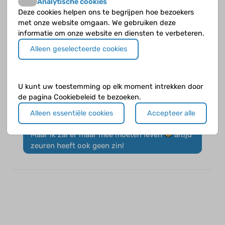
Analytische cookies
Ik heb nu sinds een jaar ontdekt dat ik
Deze cookies helpen ons te begrijpen hoe bezoekers
coeliakie heb... Ik moet er nog erg aan
met onze website omgaan. We gebruiken deze
wennen. Als een zwarte piet mij iets aan bied
informatie om onze website en diensten te verbeteren.
zeg ik nee. Ik krijg een slecht gevoel als ik
toch gluten eet. N soort schuldgevoel. Ik
Alleen geselecteerde cookies
smokkel eigenlijk nooit.
Ik vind het wel altijd vervelend als mijn
vriendinnen vragen of ik niet toch een oliebol
U kunt uw toestemming op elk moment intrekken door
wil. Als ik nee zeg nemen hun er ook niet een,
de pagina Cookiebeleid te bezoeken.
dat is erg lief.
Maar ik krijg dan toch altijd wel tranen in mn
Alleen essentiële cookies
Accepteer alle
ogen. Ik vind het echt heel moeilijk.
Maar ik zal er maar mee moeten leven
altijd
zeuren heeft ook geen zin!