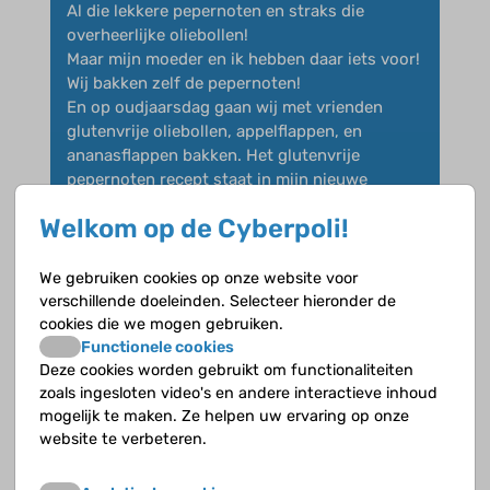
Al die lekkere pepernoten en straks die
overheerlijke oliebollen!
Maar mijn moeder en ik hebben daar iets voor!
Wij bakken zelf de pepernoten!
En op oudjaarsdag gaan wij met vrienden
glutenvrije oliebollen, appelflappen, en
ananasflappen bakken. Het glutenvrije
pepernoten recept staat in mijn nieuwe
column op de site.
Welkom op de Cyberpoli!
En ik zal de recepten van de oliebollen enzo
rond December op de site zetten.
Dus eigenlijk is gluten allergie met de
We gebruiken cookies op onze website voor
feestdagen helemaal geen ramp!
verschillende doeleinden. Selecteer hieronder de
cookies die we mogen gebruiken.
Functionele cookies
Deze cookies worden gebruikt om functionaliteiten
zoals ingesloten video's en andere interactieve inhoud
mogelijk te maken. Ze helpen uw ervaring op onze
renesmee
op 16 november 2011
website te verbeteren.