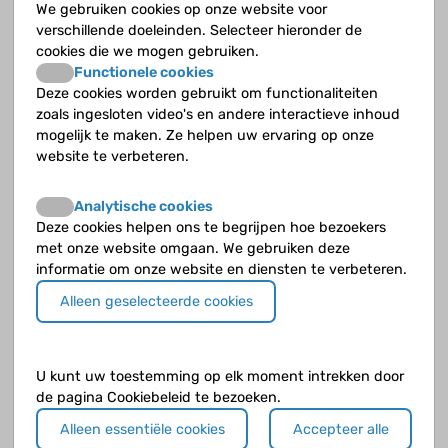
alleen maar op bed liggen?
We gebruiken cookies op onze website voor
Is er ook iemand die problemen heeft met een
verschillende doeleinden. Selecteer hieronder de
juiste opleidingskeuze, omdat alles wel te
cookies die we mogen gebruiken.
zwaar lijkt?
Functionele cookies
Deze cookies worden gebruikt om functionaliteiten
Lijkt het iemand ook fijn om zijn/haar verhaal
zoals ingesloten video's en andere interactieve inhoud
te delen (kan ook privé) zodat we elkaar
mogelijk te maken. Ze helpen uw ervaring op onze
misschien kunnen helpen of misschien achter
website te verbeteren.
nieuwe ideeën komen?
Of is er iemand die nog algemene tips heeft?
Analytische cookies
Iedereen kan me ook privé een berichtje
Deze cookies helpen ons te begrijpen hoe bezoekers
met onze website omgaan. We gebruiken deze
sturen als je dat fijner lijkt!
informatie om onze website en diensten te verbeteren.
Alleen geselecteerde cookies
U kunt uw toestemming op elk moment intrekken door
de pagina Cookiebeleid te bezoeken.
Alleen essentiële cookies
Accepteer alle