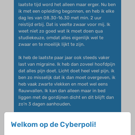
laatste tijd word het alleen maar erger. Nu ben
ik met een opleiding begonnen, en heb ik elke
dag les van 08.30-16.30 met min. 2 uur
reistijd erbij. Dat is veelte zwaar voor mij. Ik
weet niet zo goed wat ik moet doen qua
studiekeuze, omdat alles eigenlijk wel te
zwaar en te moeilijk lijkt te zijn.
Ik heb de laatste paar jaar ook steeds vaker
last van migraine. Ik heb dan zoveel hoofdpijn
dat alles pijn doet. Licht doet heel veel pijn, ik
ben zo misselijk dat ik dan moet overgeven, ik
heb vaak zwarte vlekken en moet wel eens
flauwvallen. Ik kan dan alleen maar in bed
liggen met de gordijnen dicht en dit blijft dan
zo'n 3 dagen aanhouden.
Ik had eigenlijk een paar vragen:
Welkom op de Cyberpoli!
Hebben jullie ook last van migraine met
daarbij overgeven en daardoor dagenlang