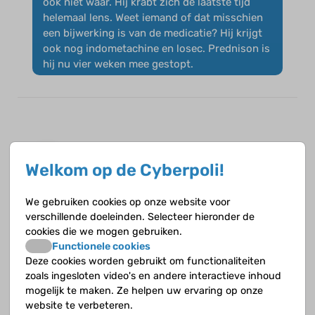
ook niet waar. Hij krabt zich de laatste tijd
helemaal lens. Weet iemand of dat misschien
een bijwerking is van de medicatie? Hij krijgt
ook nog indometachine en losec. Prednison is
hij nu vier weken mee gestopt.
elinelove
op 12 april 2015
Welkom op de Cyberpoli!
Hè ik weet niet of dat een bijwerking is
We gebruiken cookies op onze website voor
misschien waar dat in de dosering maar wat
verschillende doeleinden. Selecteer hieronder de
misschien wel helpt is heb goed uitleggen dat
cookies die we mogen gebruiken.
dat niet slim is en dat het dan meer pijn gaat
Functionele cookies
doen
Deze cookies worden gebruikt om functionaliteiten
zoals ingesloten video's en andere interactieve inhoud
mogelijk te maken. Ze helpen uw ervaring op onze
website te verbeteren.