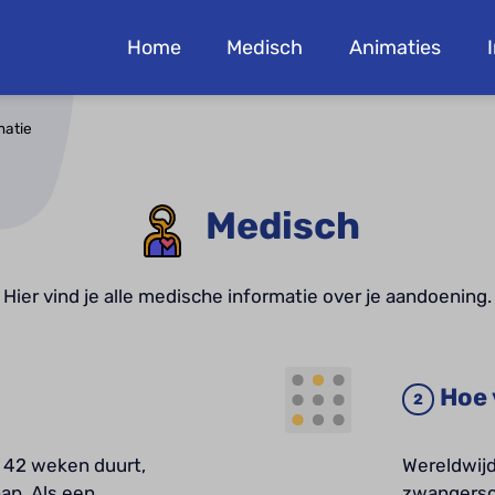
Home
Medisch
Animaties
matie
Medisch
Hier vind je alle medische informatie over je aandoening.
Hoe 
 42 weken duurt,
Wereldwijd
p. Als een
zwangersc