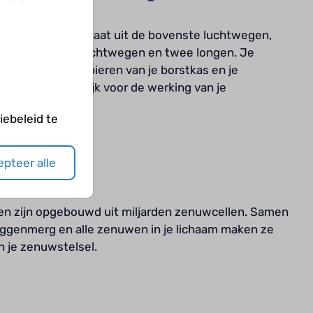
ingsstelsel bestaat uit de bovenste luchtwegen,
 grote en kleine luchtwegen en twee longen. Je
(diafragma), de spieren van je borstkas en je
zijn heel belangrijk voor de werking van je
gsstelsel
ebeleid te
pteer alle
hersenen
en zijn opgebouwd uit miljarden zenuwcellen. Samen
ggenmerg en alle zenuwen in je lichaam maken ze
an je zenuwstelsel.