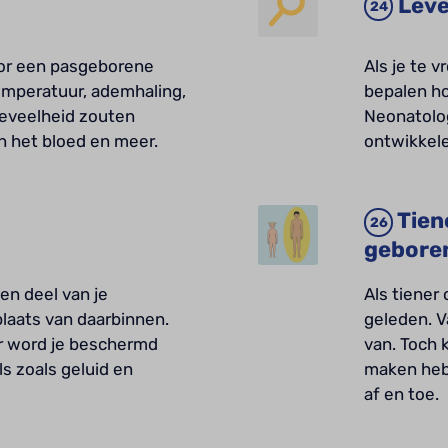
Leve
oor een pasgeborene
Als je te 
temperatuur, ademhaling,
bepalen ho
oeveelheid zouten
Neonatolog
in het bloed en meer.
ontwikkel
Tien
gebore
en deel van je
Als tiener
laats van daarbinnen.
geleden. V
er word je beschermd
van. Toch 
s zoals geluid en
maken hebb
af en toe.