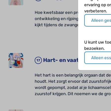
ervaring op o
verbeteren.
Hoe kwetsbaar een prematuur is, wordt d
ontwikkeling en rijping van belangrijk
Alleen ge
kijkt tijdens de zwangerschap.
U kunt uw to
bezoeken.
Alleen es
Hart- en vaatstelsel
Het hart is een belangrijk orgaan dat 
houdt. Het zorgt ervoor dat zuurstofrij
wordt gepompt, zodat al je lichaamsce
zuurstof krijgen. Dit noemen we de gr