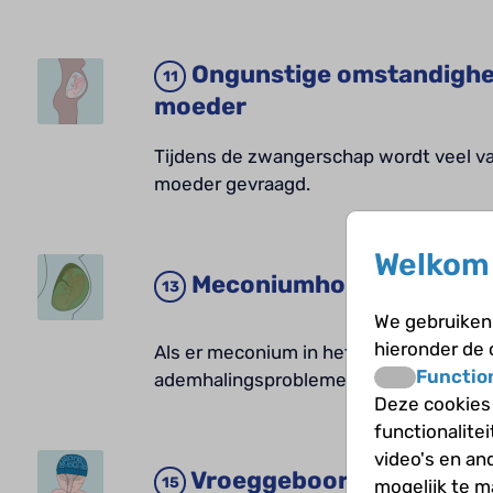
Ongunstige omstandighe
moeder
Tijdens de zwangerschap wordt veel va
moeder gevraagd.
Welkom 
Meconiumhoudend vruc
We gebruiken 
hieronder de
Als er meconium in het vruchtwater zit
Functio
ademhalingsproblemen krijgen.
Deze cookies
functionalite
video's en an
Vroeggeboorte en mogel
mogelijk te 