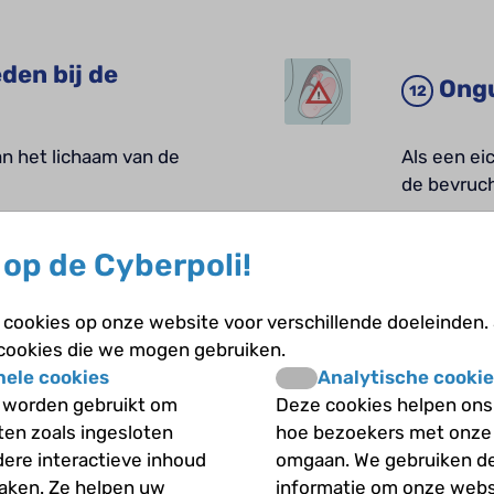
den bij de
Ongu
n het lichaam van de
Als een ei
de bevruch
op de Cyberpoli!
De s
htwater
geboor
cookies op onze website voor verschillende doeleinden.
 cookies die we mogen gebruiken.
, kan de foetus
Voor de ge
nele cookies
Analytische cookie
via het bl
 worden gebruikt om
Deze cookies helpen ons 
iten zoals ingesloten
hoe bezoekers met onze
dere interactieve inhoud
omgaan. We gebruiken d
ijke problemen
De l
maken. Ze helpen uw
informatie om onze webs