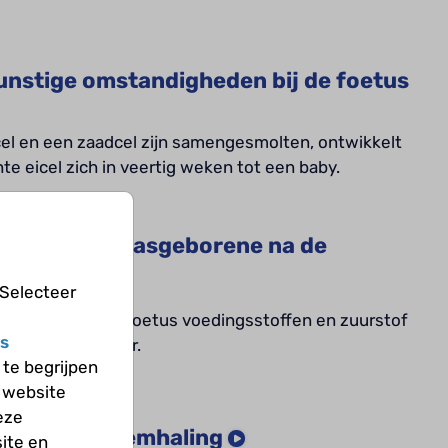
nstige omstandigheden bij de foetus
cel en een zaadcel zijn samengesmolten, ontwikkelt
te eicel zich in veertig weken tot een baby.
tart van de pasgeborene na de
te
 Selecteer
boorte krijgt de foetus voedingsstoffen en zuurstof
s
oed van de moeder.
te begrijpen
 website
eze
ongen en ademhaling
ite en