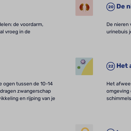
De n
delen: de voordarm,
De nieren 
l vroeg in de
urinebuis 
Het
e ogen tussen de 10-14
Het afwee
oldragen zwangerschap
omgeving di
keling en rijping van je
schimmels