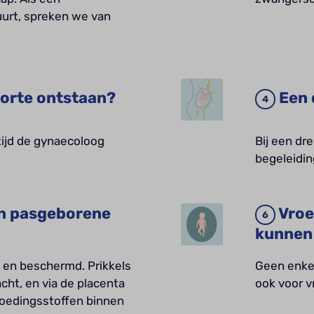
urt, spreken we van
orte ontstaan?
Een 
tijd de gynaecoloog
Bij een dr
begeleidi
en pasgeborene
Vroe
kunnen
ig en beschermd. Prikkels
Geen enkel
cht, en via de placenta
ook voor 
 voedingsstoffen binnen