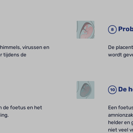
Prob
chimmels, virussen en
De placent
r tijdens de
wordt gev
De h
m de foetus en het
Een foetus
ing.
amnionzak 
helder en 
niet veel 