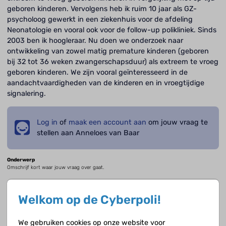
geboren kinderen. Vervolgens heb ik ruim 10 jaar als GZ-
psycholoog gewerkt in een ziekenhuis voor de afdeling
Neonatologie en vooral ook voor de follow-up polikliniek. Sinds
2003 ben ik hoogleraar. Nu doen we onderzoek naar
ontwikkeling van zowel matig premature kinderen (geboren
bij 32 tot 36 weken zwangerschapsduur) als extreem te vroeg
geboren kinderen. We zijn vooral geïnteresseerd in de
aandachtvaardigheden van de kinderen en in vroegtijdige
signalering.
Log in
of
maak een account aan
om jouw vraag te
stellen aan Anneloes van Baar
Onderwerp
Omschrijf kort waar jouw vraag over gaat.
Welkom op de Cyberpoli!
Jouw vraag
Geef zoveel mogelijk details zodat de deskundige een goed beeld krijgt.
We gebruiken cookies op onze website voor