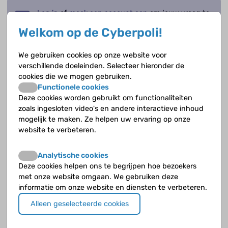
Log in
of
maak een account aan
om jouw vraag te
stellen aan Sasja Andeweg
Welkom op de Cyberpoli!
Onderwerp
We gebruiken cookies op onze website voor
Omschrijf kort waar jouw vraag over gaat.
verschillende doeleinden. Selecteer hieronder de
cookies die we mogen gebruiken.
Functionele cookies
Deze cookies worden gebruikt om functionaliteiten
Jouw vraag
Geef zoveel mogelijk details zodat de deskundige een goed beeld krijgt.
zoals ingesloten video's en andere interactieve inhoud
mogelijk te maken. Ze helpen uw ervaring op onze
website te verbeteren.
Analytische cookies
Deze cookies helpen ons te begrijpen hoe bezoekers
met onze website omgaan. We gebruiken deze
informatie om onze website en diensten te verbeteren.
Alleen geselecteerde cookies