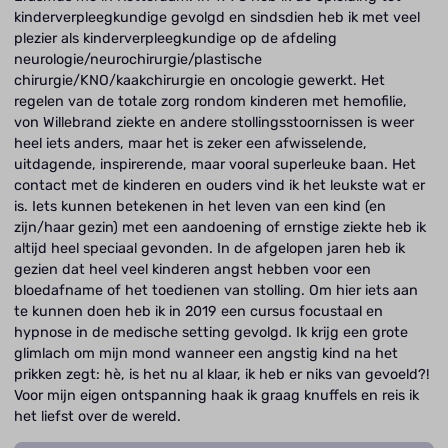
kinderverpleegkundige gevolgd en sindsdien heb ik met veel
plezier als kinderverpleegkundige op de afdeling
neurologie/neurochirurgie/plastische
chirurgie/KNO/kaakchirurgie en oncologie gewerkt. Het
regelen van de totale zorg rondom kinderen met hemofilie,
von Willebrand ziekte en andere stollingsstoornissen is weer
heel iets anders, maar het is zeker een afwisselende,
uitdagende, inspirerende, maar vooral superleuke baan. Het
contact met de kinderen en ouders vind ik het leukste wat er
is. Iets kunnen betekenen in het leven van een kind (en
zijn/haar gezin) met een aandoening of ernstige ziekte heb ik
altijd heel speciaal gevonden. In de afgelopen jaren heb ik
gezien dat heel veel kinderen angst hebben voor een
bloedafname of het toedienen van stolling. Om hier iets aan
te kunnen doen heb ik in 2019 een cursus focustaal en
hypnose in de medische setting gevolgd. Ik krijg een grote
glimlach om mijn mond wanneer een angstig kind na het
prikken zegt: hè, is het nu al klaar, ik heb er niks van gevoeld?!
Voor mijn eigen ontspanning haak ik graag knuffels en reis ik
het liefst over de wereld.