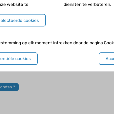
nze website te
diensten te verbeteren.
selecteerde cookies
melk. Giet de karnemelk en de olie bij de bloem. Kneed het me
 deze in de vorm van een koekje.
estemming op elk moment intrekken door de pagina Cooki
goudbruin.
sentiële cookies
Acce
ydraten ?