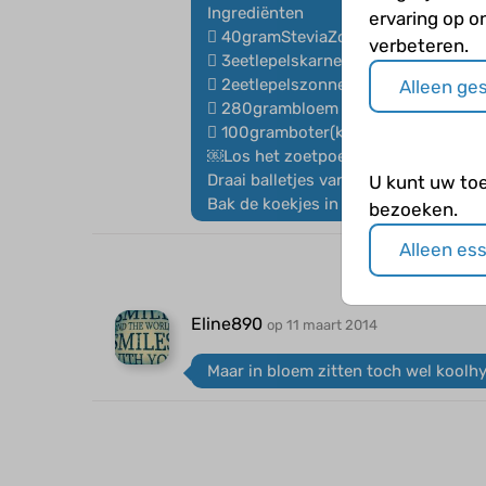
Ingrediënten
ervaring op o
 40gramSteviaZoetpoeder®
verbeteren.
 3eetlepelskarnemelk
 2eetlepelszonnebloemolie
Alleen ge
 280grambloem
 100gramboter(kamertemperatuur)
￼Los het zoetpoeder® op in de karne
Draai balletjes van het deeg en druk
U kunt uw to
Bak de koekjes in circa 20 minuten 
bezoeken.
Alleen es
Eline890
op 11 maart 2014
Maar in bloem zitten toch wel koolh