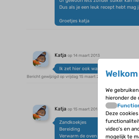
Of gewoon iets zonder suiker kan het
Dus als je een leuk recept hebt mag j
Groetjes katja
Katja
op 14 maart 2013
Ik zet hier ook wat recepten neer
Welkom 
Bericht gewijzigd op vrijdag 15 maart 2013 15:41
We gebruiken 
hieronder de
Functio
Katja
op 15 maart 2013
Deze cookies
functionalite
Zandkoekjes
video's en an
Bereiding
Verwarm de oven voor op 200 °C.
mogelijk te 