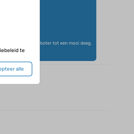
ngsel samen met de boter tot een mooi deeg.
ebeleid te
pteer alle