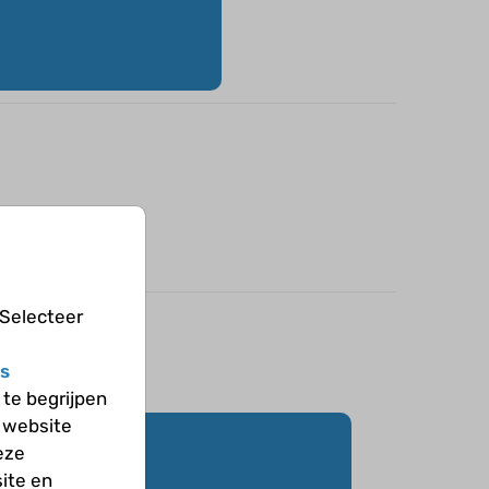
 Selecteer
s
te begrijpen
 website
eze
ite en