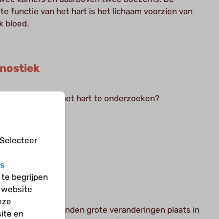
ste functie van het hart is het lichaam voorzien van
k bloed.
nostiek
eren zijn er om het hart te onderzoeken?
 Selecteer
s
te begrijpen
ngerschap
 website
eze
 zwangerschap vinden grote veranderingen plaats in
ite en