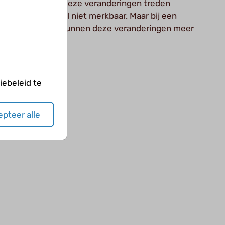
m van de vrouw. Deze veranderingen treden
p en zijn meestal niet merkbaar. Maar bij een
n hartafwijking kunnen deze veranderingen meer
bben.
ebeleid te
pteer alle