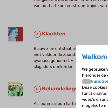
van het hart kan het stroomtraject van
Klachten
Blauw zien ontstaat als het bloed dat 
niet voldoende zuurstof met zich meed
Welkom 
cyanose genoemd. Hierdoor kleurt het 
slagaders donkerder.
We gebruiken 
hieronder de
Functio
Deze cookies
Behandelingsmogelijkhe
functionalite
video's en an
Als eenmaal een hartafwijking is vastge
mogelijk te 