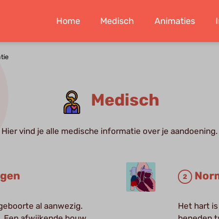
Home
Medisch
Animaties
tie
Medisch
Hier vind je alle medische informatie over je aandoening.
ngen
Nor
 geboorte al aanwezig.
Het hart is
t. Een afwijkende bouw
beneden t