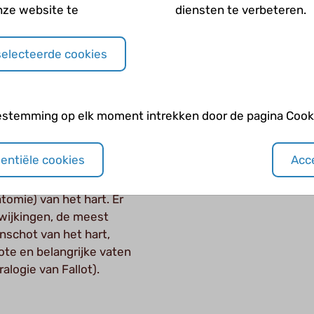
ijk. Om vast te stellen
het lichaa
nze website te
diensten te verbeteren.
mijn zal veelvuldig
langzaam o
ijf nodig zijn.
aangebore
selecteerde cookies
impact he
estemming op elk moment intrekken door de pagina Cooki
tafwijkingen
sentiële cookies
Acce
ongenitale
eboorte al aanwezig. Het
tomie) van het hart. Er
fwijkingen, de meest
nschot van het hart,
ote en belangrijke vaten
alogie van Fallot).