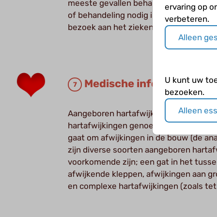
meeste gevallen behandeling noodzakel
ervaring op o
of behandeling nodig is en op welke ter
verbeteren.
bezoek aan het ziekenhuis of zelfs verbl
Alleen ge
U kunt uw to
Medische informatie Har
bezoeken.
Alleen es
Aangeboren hartafwijkingen, ook wel c
hartafwijkingen genoemd, zijn bij de g
gaat om afwijkingen in de bouw (de ana
zijn diverse soorten aangeboren harta
voorkomende zijn; een gat in het tusse
afwijkende kleppen, afwijkingen aan gr
en complexe hartafwijkingen (zoals tetr