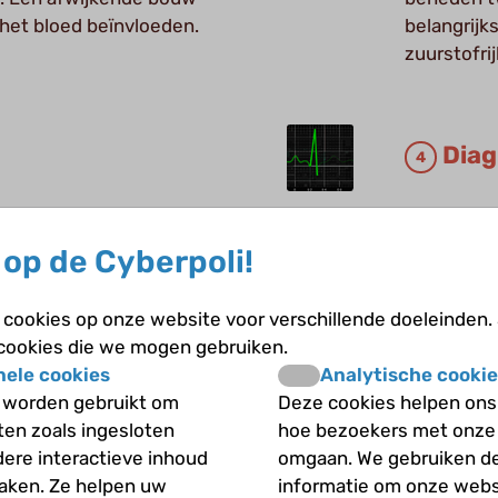
 het bloed beïnvloeden.
belangrijk
zuurstofrij
Diag
door het lichaam stroomt
Welke mani
raagt. Dit wordt
op de Cyberpoli!
helderrode bloed in de
cookies op onze website voor verschillende doeleinden.
 cookies die we mogen gebruiken.
nele cookies
Analytische cookie
 worden gebruikt om
Deze cookies helpen ons 
den
Zwa
iten zoals ingesloten
hoe bezoekers met onze
dere interactieve inhoud
omgaan. We gebruiken d
steld is in verreweg de
Tijdens de
maken. Ze helpen uw
informatie om onze webs