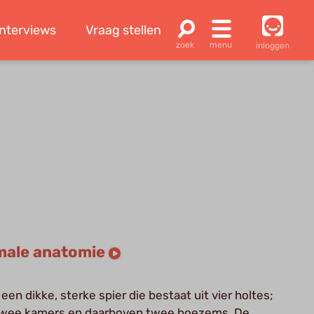
Interviews
Vraag stellen
inloggen
male anatomie
 een dikke, sterke spier die bestaat uit vier holtes;
wee kamers en daarboven twee boezems. De